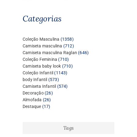
Categorias
1358
Coleção Masculina
1358
produtos
712
Camiseta masculina
712
produtos
646
Camiseta masculina Raglan
646
710
produtos
Coleção Feminina
710
produtos
710
Camiseta baby look
710
1143
produtos
Coleção Infantil
1143
573
produtos
body Infantil
573
produtos
574
Camiseta Infantil
574
26
produtos
Decoração
26
26
produtos
Almofada
26
17
produtos
Destaque
17
produtos
Tags