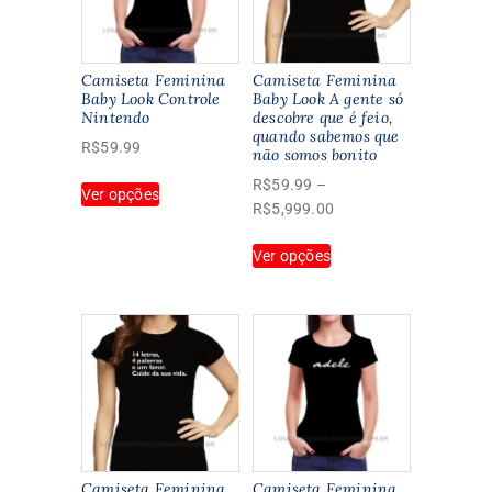
Camiseta Feminina
Camiseta Feminina
Baby Look Controle
Baby Look A gente só
Nintendo
descobre que é feio,
quando sabemos que
R$
59.99
não somos bonito
Este
R$
59.99
–
Ver opções
produto
Faixa
R$
5,999.00
tem
de
Este
várias
Ver opções
preço:
produto
variantes.
R$59.99
tem
As
através
várias
opções
R$5,999.00
variantes.
podem
As
ser
opções
escolhidas
podem
na
ser
página
escolhidas
do
na
Camiseta Feminina
Camiseta Feminina
produto