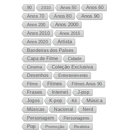
Anos 60
90
2010
Anos 50
Anos 80
Anos 90
Anos 70
Anos 2000
Anos 200
Anos 2010
Anos 2015
Artista
Anos 2020
Bandeiras dos Países
Capa de Filme
Cidade
Coleção Exclusiva
Cinema
Desenhos
Entretenimento
Filmes
Filme
Filmes Anos 90
Frases
Internet
J-pop
Música
Jogos
K-pop
Kit
Nacional
Músicas
Nerd
Personagem
Personagens
Pop
Promoção
Realista