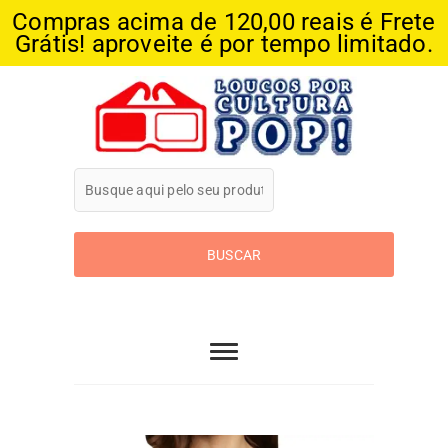
Compras acima de 120,00 reais é Frete
Grátis! aproveite é por tempo limitado.
Skip
to
content
Loucos Por
Cultura Pop