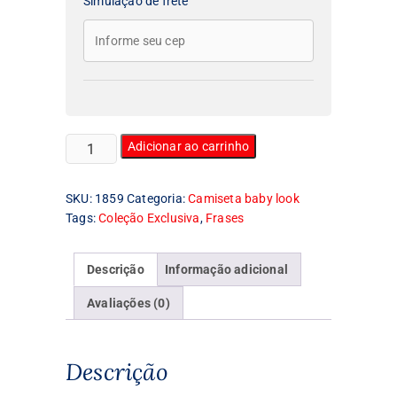
Simulação de frete
Camiseta
Adicionar ao carrinho
Feminina
Baby
SKU:
1859
Categoria:
Camiseta baby look
Look
Tags:
Coleção Exclusiva
,
Frases
Manhattan
quantidade
Descrição
Informação adicional
Avaliações (0)
Descrição