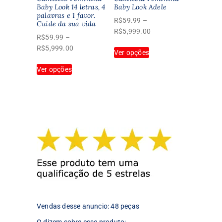
página
Baby Look 14 letras, 4
Baby Look Adele
palavras e 1 favor.
do
R$
59.99
–
Cuide da sua vida
produto
Faixa
R$
5,999.00
R$
59.99
–
de
Este
Faixa
R$
5,999.00
Ver opções
preço:
produto
de
Este
R$59.99
tem
Ver opções
preço:
produto
através
várias
R$59.99
tem
R$5,999.00
variantes.
através
várias
As
R$5,999.00
variantes.
opções
As
podem
opções
ser
podem
escolhidas
ser
na
escolhidas
página
na
do
página
produto
do
produto
Vendas desse anuncio: 48 peças
O dizem sobre esse produto: