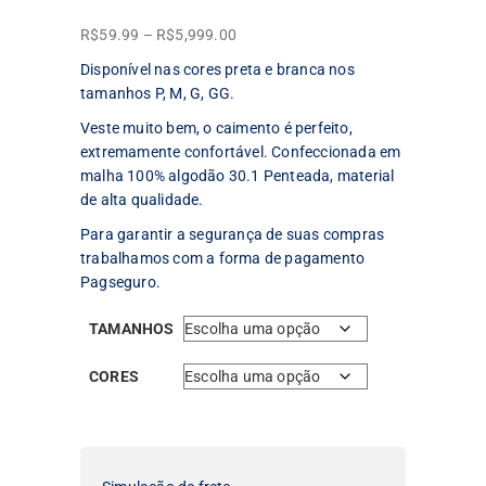
Faixa
R$
59.99
–
R$
5,999.00
de
Disponível nas cores preta e branca nos
preço:
tamanhos P, M, G, GG.
R$59.99
Veste muito bem, o caimento é perfeito,
através
extremamente confortável. Confeccionada em
R$5,999.00
malha 100% algodão 30.1 Penteada, material
de alta qualidade.
Para garantir a segurança de suas compras
trabalhamos com a forma de pagamento
Pagseguro.
TAMANHOS
CORES