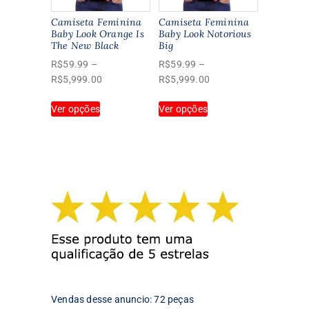
escolhidas
na
na
página
Camiseta Feminina
Camiseta Feminina
página
Baby Look Orange Is
Baby Look Notorious
do
The New Black
Big
do
produto
produto
R$
59.99
–
R$
59.99
–
Faixa
Faixa
R$
5,999.00
R$
5,999.00
de
de
Este
Este
Ver opções
preço:
Ver opções
preço:
produto
produto
R$59.99
R$59.99
tem
tem
através
através
várias
várias
R$5,999.00
R$5,999.00
variantes.
variantes.
As
As
opções
opções
podem
podem
ser
ser
escolhidas
escolhidas
na
na
página
página
do
do
produto
produto
Vendas desse anuncio: 72 peças