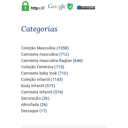
Categorias
1358
Coleção Masculina
1358
produtos
712
Camiseta masculina
712
produtos
646
Camiseta masculina Raglan
646
710
produtos
Coleção Feminina
710
produtos
710
Camiseta baby look
710
1143
produtos
Coleção Infantil
1143
573
produtos
body Infantil
573
produtos
574
Camiseta Infantil
574
26
produtos
Decoração
26
26
produtos
Almofada
26
17
produtos
Destaque
17
produtos