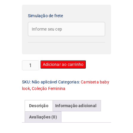
Simulação de frete
Camiseta
Adicionar ao carrinho
Feminina
Baby
SKU:
Não aplicável
Categorias:
Camiseta baby
Look
look
,
Coleção Feminina
O
Retorno
de
Descrição
Informação adicional
Mary
Poppins
Avaliações (0)
quantidade