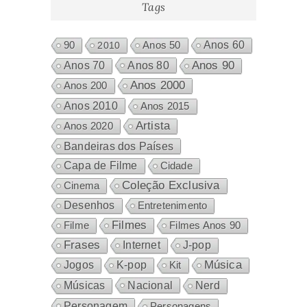
Tags
Anos 60
90
2010
Anos 50
Anos 80
Anos 90
Anos 70
Anos 2000
Anos 200
Anos 2010
Anos 2015
Artista
Anos 2020
Bandeiras dos Países
Capa de Filme
Cidade
Coleção Exclusiva
Cinema
Desenhos
Entretenimento
Filmes
Filme
Filmes Anos 90
Frases
Internet
J-pop
Música
Jogos
K-pop
Kit
Nacional
Músicas
Nerd
Personagem
Personagens