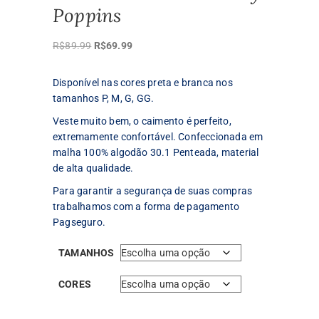
Poppins
O
O
R$
89.99
R$
69.99
preço
preço
original
atual
Disponível nas cores preta e branca nos
era:
é:
tamanhos P, M, G, GG.
R$89.99.
R$69.99.
Veste muito bem, o caimento é perfeito,
extremamente confortável. Confeccionada em
malha 100% algodão 30.1 Penteada, material
de alta qualidade.
Para garantir a segurança de suas compras
trabalhamos com a forma de pagamento
Pagseguro.
TAMANHOS
CORES