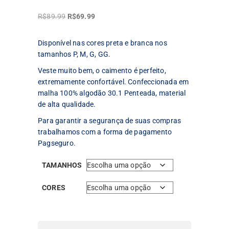
O
O
R$
89.99
R$
69.99
preço
preço
original
atual
Disponível nas cores preta e branca nos
era:
é:
tamanhos P, M, G, GG.
R$89.99.
R$69.99.
Veste muito bem, o caimento é perfeito,
extremamente confortável. Confeccionada em
malha 100% algodão 30.1 Penteada, material
de alta qualidade.
Para garantir a segurança de suas compras
trabalhamos com a forma de pagamento
Pagseguro.
TAMANHOS
CORES