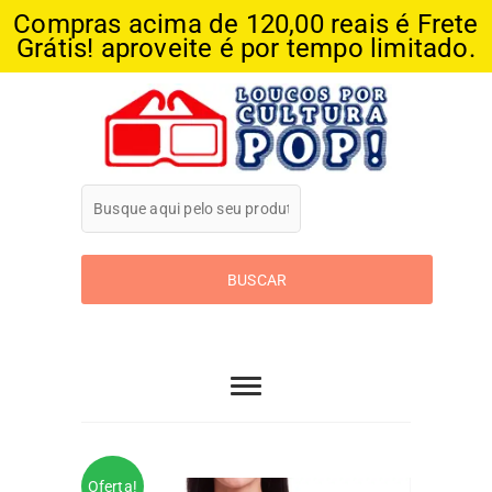
Compras acima de 120,00 reais é Frete
Grátis! aproveite é por tempo limitado.
Skip
to
content
Loucos Por
Cultura Pop
Oferta!