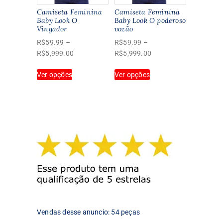
do
na
Camiseta Feminina
Camiseta Feminina
produto
página
Baby Look O
Baby Look O poderoso
Vingador
vozão
do
produto
R$
59.99
–
R$
59.99
–
Faixa
Faixa
R$
5,999.00
R$
5,999.00
de
de
Este
Este
Ver opções
preço:
Ver opções
preço:
produto
produto
R$59.99
R$59.99
tem
tem
através
através
várias
várias
R$5,999.00
R$5,999.00
variantes.
variantes.
As
As
opções
opções
podem
podem
ser
ser
escolhidas
escolhidas
na
na
página
página
do
do
produto
produto
Vendas desse anuncio: 54 peças