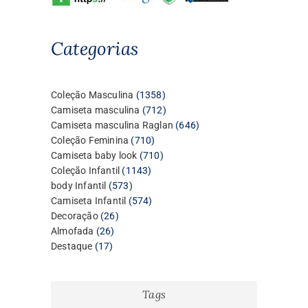
Categorias
1358
Coleção Masculina
1358
produtos
712
Camiseta masculina
712
produtos
646
Camiseta masculina Raglan
646
710
produtos
Coleção Feminina
710
produtos
710
Camiseta baby look
710
1143
produtos
Coleção Infantil
1143
573
produtos
body Infantil
573
produtos
574
Camiseta Infantil
574
26
produtos
Decoração
26
26
produtos
Almofada
26
17
produtos
Destaque
17
produtos
Tags