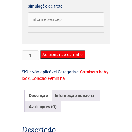
Simulação de frete
Camiseta
Adicionar ao carrinho
Feminina
Baby
SKU:
Não aplicável
Categorias:
Camiseta baby
Look
look
,
Coleção Feminina
Rambo
quantidade
Descrição
Informação adicional
Avaliações (0)
Descrição