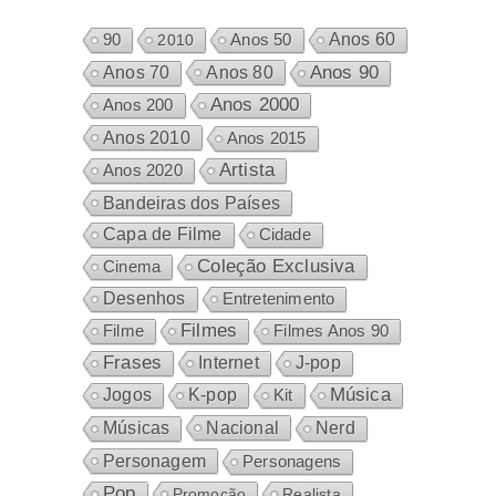
Anos 60
90
2010
Anos 50
Anos 80
Anos 90
Anos 70
Anos 2000
Anos 200
Anos 2010
Anos 2015
Artista
Anos 2020
Bandeiras dos Países
Capa de Filme
Cidade
Coleção Exclusiva
Cinema
Desenhos
Entretenimento
Filmes
Filme
Filmes Anos 90
Frases
Internet
J-pop
Música
Jogos
K-pop
Kit
Nacional
Músicas
Nerd
Personagem
Personagens
Pop
Promoção
Realista