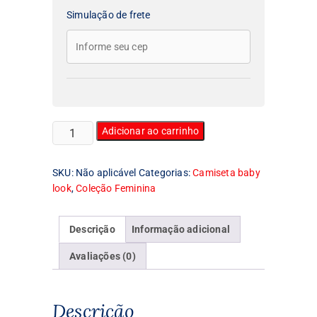
Simulação de frete
Camiseta
Adicionar ao carrinho
Feminina
Baby
SKU:
Não aplicável
Categorias:
Camiseta baby
Look
look
,
Coleção Feminina
Robcop
quantidade
Descrição
Informação adicional
Avaliações (0)
Descrição