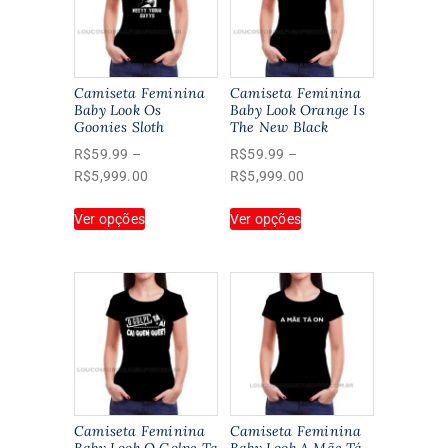
Camiseta Feminina
Camiseta Feminina
Baby Look Os
Baby Look Orange Is
Goonies Sloth
The New Black
R$
59.99
–
R$
59.99
–
Faixa
Faixa
R$
5,999.00
R$
5,999.00
de
de
Este
Este
Ver opções
preço:
Ver opções
preço:
produto
produto
R$59.99
R$59.99
tem
tem
através
através
várias
várias
R$5,999.00
R$5,999.00
variantes.
variantes.
As
As
opções
opções
podem
podem
ser
ser
escolhidas
escolhidas
na
na
Camiseta Feminina
Camiseta Feminina
página
página
Baby Look O Golpe Ta
Baby Look A Mãe Tá