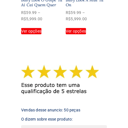
Aí Cai Quem Quer
On
do
do
produto
produto
R$
59.99
–
R$
59.99
–
Faixa
Faixa
R$
5,999.00
R$
5,999.00
de
de
Este
Este
Ver opções
preço:
Ver opções
preço:
produto
produto
R$59.99
R$59.99
tem
tem
através
através
várias
várias
R$5,999.00
R$5,999.00
variantes.
variantes.
As
As
opções
opções
podem
podem
ser
ser
escolhidas
escolhidas
na
na
página
página
do
do
produto
produto
Vendas desse anuncio: 50 peças
O dizem sobre esse produto: