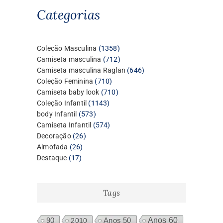
Categorias
1358
Coleção Masculina
1358
produtos
712
Camiseta masculina
712
produtos
646
Camiseta masculina Raglan
646
710
produtos
Coleção Feminina
710
produtos
710
Camiseta baby look
710
1143
produtos
Coleção Infantil
1143
573
produtos
body Infantil
573
produtos
574
Camiseta Infantil
574
26
produtos
Decoração
26
26
produtos
Almofada
26
17
produtos
Destaque
17
produtos
Tags
Anos 60
90
2010
Anos 50