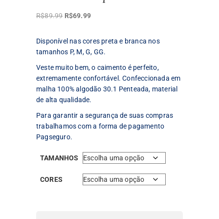
O
O
R$
89.99
R$
69.99
preço
preço
original
atual
Disponível nas cores preta e branca nos
era:
é:
tamanhos P, M, G, GG.
R$89.99.
R$69.99.
Veste muito bem, o caimento é perfeito,
extremamente confortável. Confeccionada em
malha 100% algodão 30.1 Penteada, material
de alta qualidade.
Para garantir a segurança de suas compras
trabalhamos com a forma de pagamento
Pagseguro.
TAMANHOS
CORES