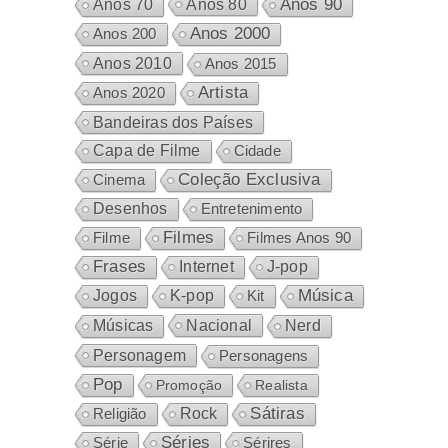
Anos 80
Anos 90
Anos 70
Anos 2000
Anos 200
Anos 2010
Anos 2015
Artista
Anos 2020
Bandeiras dos Países
Capa de Filme
Cidade
Coleção Exclusiva
Cinema
Desenhos
Entretenimento
Filmes
Filme
Filmes Anos 90
Frases
Internet
J-pop
Música
Jogos
K-pop
Kit
Nacional
Músicas
Nerd
Personagem
Personagens
Pop
Promoção
Realista
Sátiras
Rock
Religião
Séries
Sérires
Série