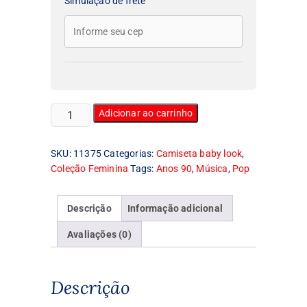
Simulação de frete
Camiseta
Adicionar ao carrinho
Feminina
Baby
SKU:
11375
Categorias:
Camiseta baby look
,
Look
Coleção Feminina
Tags:
Anos 90
,
Música
,
Pop
Spice
Girls
quantidade
Descrição
Informação adicional
Avaliações (0)
Descrição