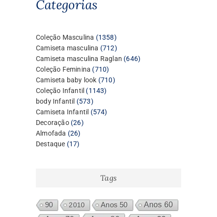
Categorias
1358
Coleção Masculina
1358
produtos
712
Camiseta masculina
712
produtos
646
Camiseta masculina Raglan
646
710
produtos
Coleção Feminina
710
produtos
710
Camiseta baby look
710
1143
produtos
Coleção Infantil
1143
573
produtos
body Infantil
573
produtos
574
Camiseta Infantil
574
26
produtos
Decoração
26
26
produtos
Almofada
26
17
produtos
Destaque
17
produtos
Tags
Anos 60
90
2010
Anos 50