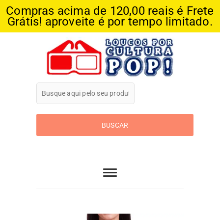
Compras acima de 120,00 reais é Frete
Grátis! aproveite é por tempo limitado.
Skip
to
content
Loucos Por
Cultura Pop