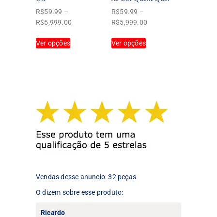
produto
produto
R$
59.99
–
R$
59.99
–
Faixa
Faixa
R$
5,999.00
R$
5,999.00
de
de
Este
Este
Ver opções
preço:
Ver opções
preço:
produto
produto
R$59.99
R$59.99
tem
tem
através
através
várias
várias
R$5,999.00
R$5,999.00
variantes.
variantes.
As
As
opções
opções
podem
podem
ser
ser
escolhidas
escolhidas
na
na
página
página
do
do
produto
produto
Vendas desse anuncio: 32 peças
O dizem sobre esse produto:
Ricardo