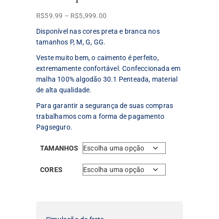
Faixa
R$
59.99
–
R$
5,999.00
de
Disponível nas cores preta e branca nos
preço:
tamanhos P, M, G, GG.
R$59.99
Veste muito bem, o caimento é perfeito,
através
extremamente confortável. Confeccionada em
R$5,999.00
malha 100% algodão 30.1 Penteada, material
de alta qualidade.
Para garantir a segurança de suas compras
trabalhamos com a forma de pagamento
Pagseguro.
TAMANHOS
CORES