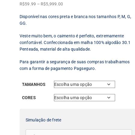
Faixa
R$
59.99
–
R$
5,999.00
de
Disponível nas cores preta e branca nos tamanhos P, M, G,
preço:
GG.
R$59.99
através
Veste muito bem, o caimento é perfeito, extremamente
R$5,999.00
confortável. Confeccionada em malha 100% algodão 30.1
Penteada, material de alta qualidade.
Para garantir a segurança de suas compras trabalhamos
com a forma de pagamento Pagseguro.
TAMANHOS
CORES
Simulação de frete