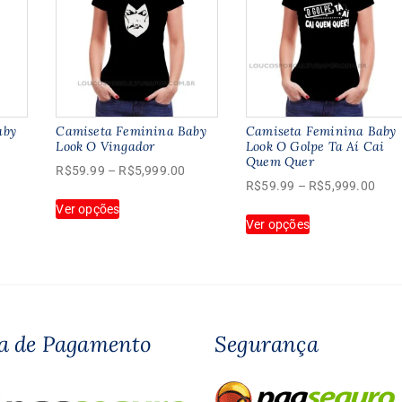
aby
Camiseta Feminina Baby
Camiseta Feminina Baby
Look O Vingador
Look O Golpe Ta Aí Cai
Quem Quer
Faixa
Faixa
R$
59.99
–
R$
5,999.00
Faix
R$
59.99
–
R$
5,999.00
de
de
Este
de
preço:
Ver opções
preço:
Este
produto
Ver opções
preç
R$59.99
R$59.99
produto
tem
R$5
através
através
tem
várias
atra
R$5,999.00
R$5,999.00
várias
variantes.
R$5,
variantes.
As
As
opções
opções
podem
a de Pagamento
Segurança
podem
ser
ser
escolhidas
escolhidas
na