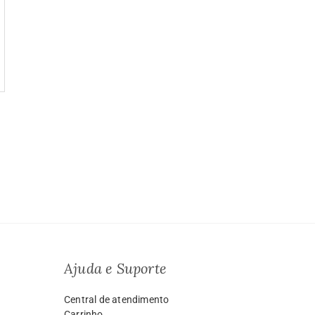
a
o:
9.99
vés
999.00
Ajuda e Suporte
Central de atendimento
Carrinho