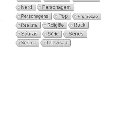
Personagem
Nerd
Pop
Personagens
Promoção
Rock
Realista
Religião
Sátiras
Séries
Série
Sérires
Televisão