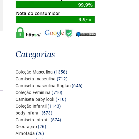
Categorias
1358
Coleção Masculina
1358
produtos
712
Camiseta masculina
712
produtos
646
Camiseta masculina Raglan
646
710
produtos
Coleção Feminina
710
produtos
710
Camiseta baby look
710
1143
produtos
Coleção Infantil
1143
573
produtos
body Infantil
573
produtos
574
Camiseta Infantil
574
26
produtos
Decoração
26
26
produtos
Almofada
26