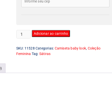
Camiseta
Adicionar ao carrinho
Feminina
Baby
SKU:
11528
Categorias:
Camiseta baby look
,
Coleção
Look
Feminina
Tag:
Sátiras
Tpm
quantidade
0)