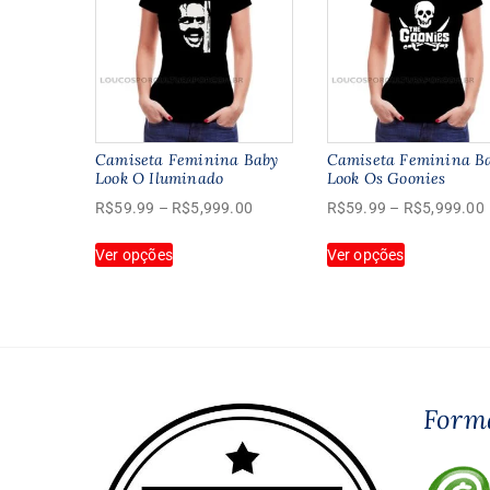
Camiseta Feminina Baby
Camiseta Feminina B
Look O Iluminado
Look Os Goonies
Faixa
R$
59.99
–
R$
5,999.00
R$
59.99
–
R$
5,999.00
de
Este
Este
Ver opções
preço:
Ver opções
produto
produto
R$59.99
tem
tem
através
várias
várias
R$5,999.00
variantes.
variantes.
As
As
opções
opções
podem
podem
Form
ser
ser
escolhidas
escolhidas
na
na