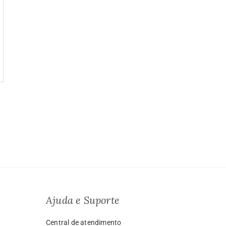
a
o:
9.99
vés
999.00
Ajuda e Suporte
Central de atendimento