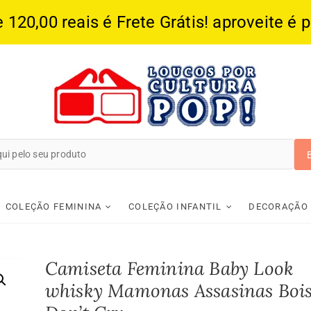
20,00 reais é Frete Grátis! aproveite é 
Loucos Por Cultura
COLEÇÃO FEMININA
COLEÇÃO INFANTIL
DECORAÇÃO
Camiseta Feminina Baby Look
whisky Mamonas Assasinas Boi