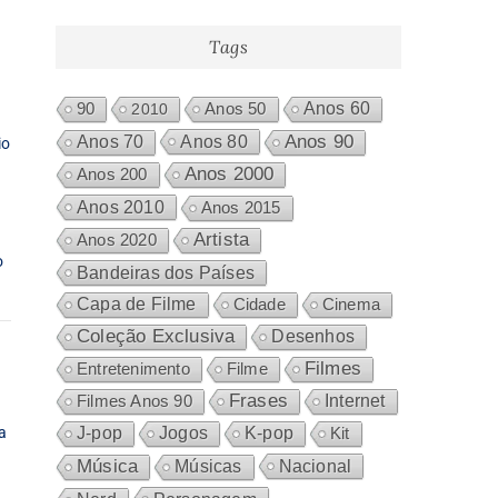
produtos
Tags
Anos 60
90
2010
Anos 50
Anos 80
Anos 90
Anos 70
io
Anos 2000
Anos 200
Anos 2010
Anos 2015
Artista
Anos 2020
o
Bandeiras dos Países
Capa de Filme
Cidade
Cinema
Coleção Exclusiva
Desenhos
Filmes
Entretenimento
Filme
Frases
Internet
Filmes Anos 90
a
J-pop
Jogos
K-pop
Kit
Música
Nacional
Músicas