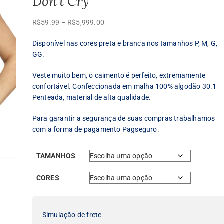
Don’t Cry
Faixa
R$
59.99
–
R$
5,999.00
de
Disponível nas cores preta e branca nos tamanhos P, M, G,
preço:
GG.
R$59.99
através
Veste muito bem, o caimento é perfeito, extremamente
R$5,999.00
confortável. Confeccionada em malha 100% algodão 30.1
Penteada, material de alta qualidade.
Para garantir a segurança de suas compras trabalhamos
com a forma de pagamento Pagseguro.
TAMANHOS
CORES
Simulação de frete