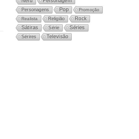
Personagem
Nerd
Pop
Personagens
Promoção
Rock
Realista
Religião
Sátiras
Séries
Série
Sérires
Televisão