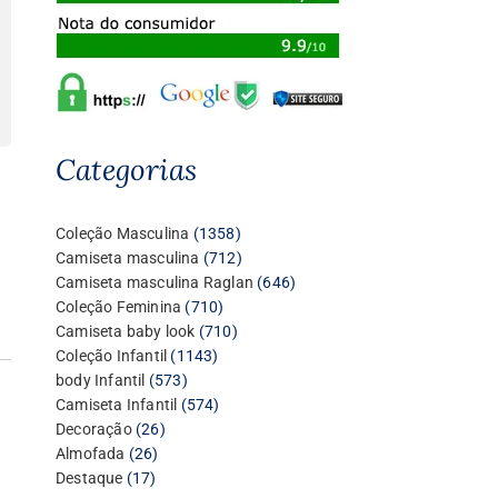
Categorias
1358
Coleção Masculina
1358
produtos
712
Camiseta masculina
712
produtos
646
Camiseta masculina Raglan
646
710
produtos
Coleção Feminina
710
produtos
710
Camiseta baby look
710
1143
produtos
Coleção Infantil
1143
573
produtos
body Infantil
573
produtos
574
Camiseta Infantil
574
26
produtos
Decoração
26
26
produtos
Almofada
26
17
produtos
Destaque
17