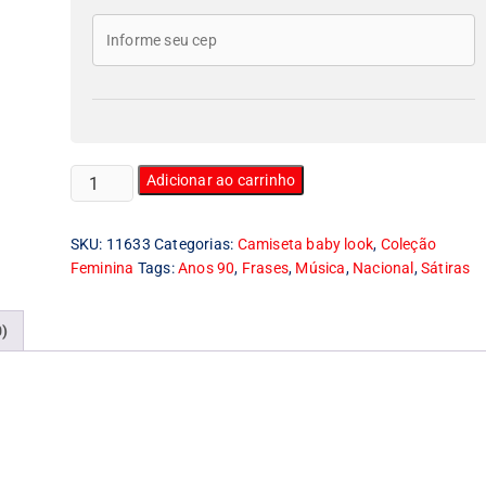
Camiseta
Adicionar ao carrinho
Feminina
Baby
SKU:
11633
Categorias:
Camiseta baby look
,
Coleção
Look
Feminina
Tags:
Anos 90
,
Frases
,
Música
,
Nacional
,
Sátiras
whisky
Mamonas
Assasinas
0)
Bois
Don't
Cry
quantidade