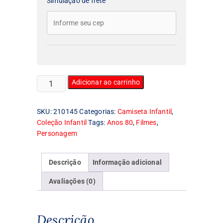
Simulação de frete
Camiseta
Adicionar ao carrinho
Infantil
Bud
SKU:
210145
Categorias:
Camiseta Infantil
,
Spencer
Coleção Infantil
Tags:
Anos 80
,
Filmes
,
quantidade
Personagem
Descrição
Informação adicional
Avaliações (0)
Descrição