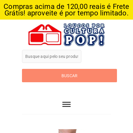
Compras acima de 120,00 reais é Frete
Grátis! aproveite é por tempo limitado.
Skip
to
content
Loucos Por
Cultura Pop