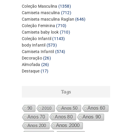
1358
Coleção Masculina
1358
produtos
712
Camiseta masculina
712
produtos
646
Camiseta masculina Raglan
646
710
produtos
Coleção Feminina
710
produtos
710
Camiseta baby look
710
1143
produtos
Coleção Infantil
1143
573
produtos
body Infantil
573
produtos
574
Camiseta Infantil
574
26
produtos
Decoração
26
26
produtos
Almofada
26
17
produtos
Destaque
17
produtos
Tags
Anos 60
90
2010
Anos 50
Anos 80
Anos 90
Anos 70
Anos 2000
Anos 200