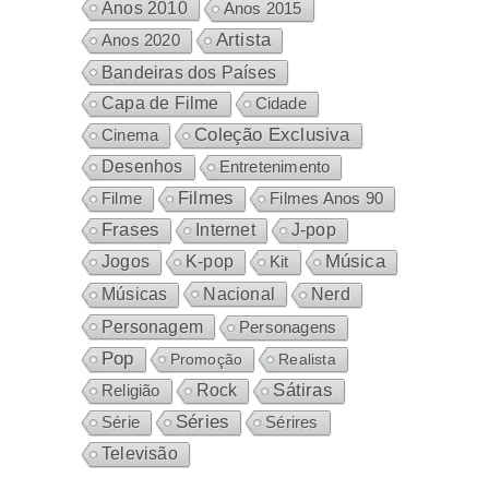
Anos 2010
Anos 2015
Artista
Anos 2020
Bandeiras dos Países
Capa de Filme
Cidade
Coleção Exclusiva
Cinema
Desenhos
Entretenimento
Filmes
Filme
Filmes Anos 90
Frases
Internet
J-pop
Música
Jogos
K-pop
Kit
Nacional
Músicas
Nerd
Personagem
Personagens
Pop
Promoção
Realista
Sátiras
Rock
Religião
Séries
Sérires
Série
Televisão