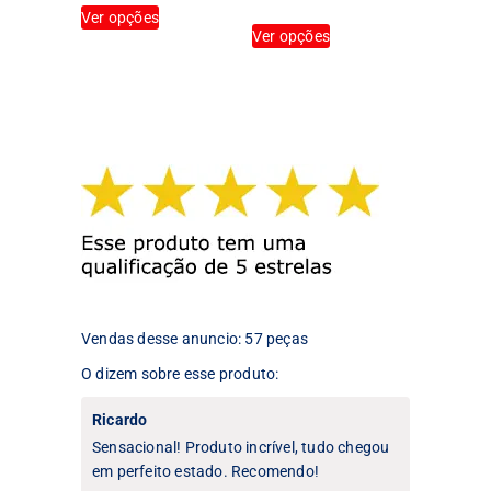
Este
produto
produto
Ver opções
Este
produto
Ver opções
produto
tem
tem
várias
várias
variantes.
variantes.
As
As
opções
opções
podem
podem
ser
ser
escolhidas
escolhidas
na
na
página
página
do
do
produto
produto
Vendas desse anuncio: 57 peças
O dizem sobre esse produto:
Ricardo
Sensacional! Produto incrível, tudo chegou
em perfeito estado. Recomendo!