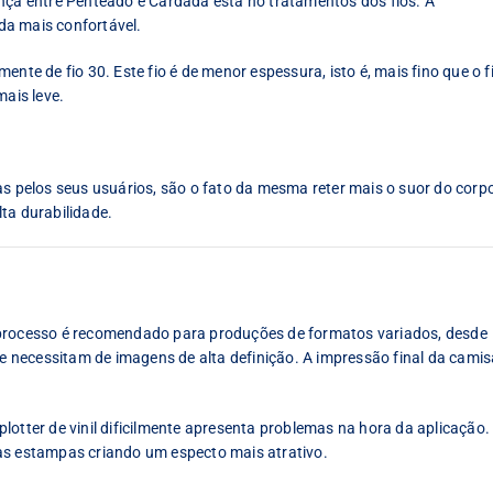
ença entre Penteado e Cardada está no tratamentos dos fios. A
da mais confortável.
nte de fio 30. Este fio é de menor espessura, isto é, mais fino que o f
mais leve.
pelos seus usuários, são o fato da mesma reter mais o suor do corp
ta durabilidade.
 processo é recomendado para produções de formatos variados, desde
necessitam de imagens de alta definição. A impressão final da camis
lotter de vinil dificilmente apresenta problemas na hora da aplicação.
as estampas criando um especto mais atrativo.