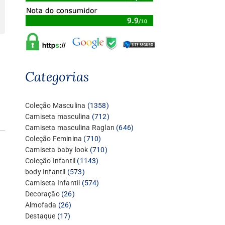
Categorias
1358
Coleção Masculina
1358
produtos
712
Camiseta masculina
712
produtos
646
Camiseta masculina Raglan
646
710
produtos
Coleção Feminina
710
produtos
710
Camiseta baby look
710
1143
produtos
Coleção Infantil
1143
573
produtos
body Infantil
573
produtos
574
Camiseta Infantil
574
26
produtos
Decoração
26
26
produtos
Almofada
26
17
produtos
Destaque
17