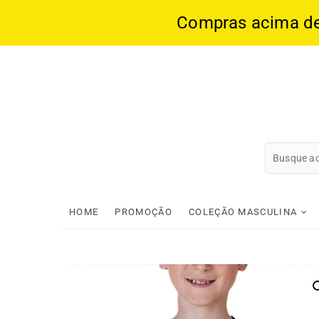
Compras acima de 1
Skip
to
content
HOME
PROMOÇÃO
COLEÇÃO MASCULINA