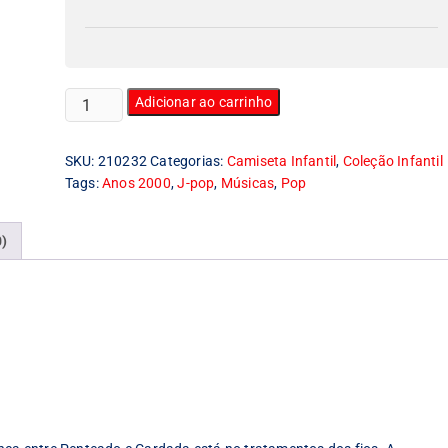
Camiseta
Adicionar ao carrinho
Infantil
C-
SKU:
210232
Categorias:
Camiseta Infantil
,
Coleção Infantil
ute
Tags:
Anos 2000
,
J-pop
,
Músicas
,
Pop
quantidade
0)