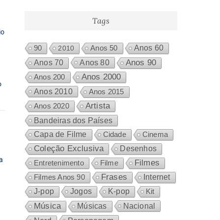
produtos
Tags
io
Anos 60
90
2010
Anos 50
Anos 80
Anos 90
Anos 70
Anos 2000
Anos 200
o
Anos 2010
Anos 2015
Artista
Anos 2020
Bandeiras dos Países
Capa de Filme
Cidade
Cinema
Coleção Exclusiva
Desenhos
a
Filmes
Entretenimento
Filme
Frases
Internet
Filmes Anos 90
J-pop
Jogos
K-pop
Kit
Música
Nacional
Músicas