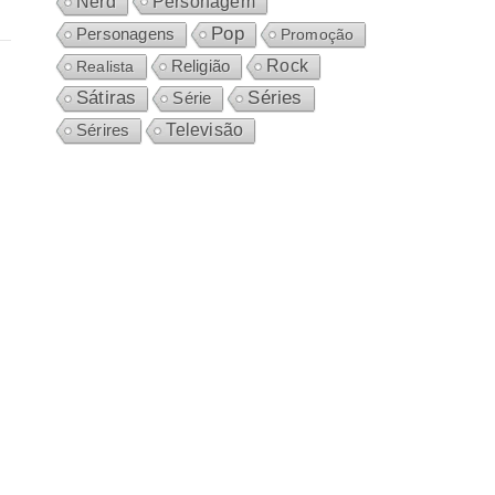
Personagem
Nerd
Pop
Personagens
Promoção
Rock
Realista
Religião
Sátiras
Séries
Série
Sérires
Televisão