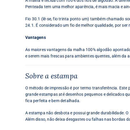
A malha é tecida com 100% dos fios de algodão. A difer
Penteada tem uma melhor aparência, é mais macia e ain
Fio 30.1 (lê-se, fio trinta ponto um) também chamado some
24.1. É considerado um fio de melhor qualidade, por ser 
Vantagens
As maiores vantagens da malha 100% algodão apontadas 
e serem mais frescas para ambientes quentes, além da al
Sobre a estampa
O método de impressão é por termo transferência. Este
grande estampas até desenhos pequenos e delicados que 
fica perfeita e bem detalhada.
A estampa não desbota e possui grande durabilidade. O p
Além disso, não deixa desgastes ou falhas nas bordas d