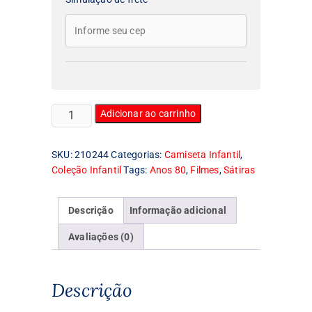
Camiseta
Adicionar ao carrinho
Infantil
Darth
SKU:
210244
Categorias:
Camiseta Infantil
,
Vader
Coleção Infantil
Tags:
Anos 80
,
Filmes
,
Sátiras
asmático
quantidade
Descrição
Informação adicional
Avaliações (0)
Descrição