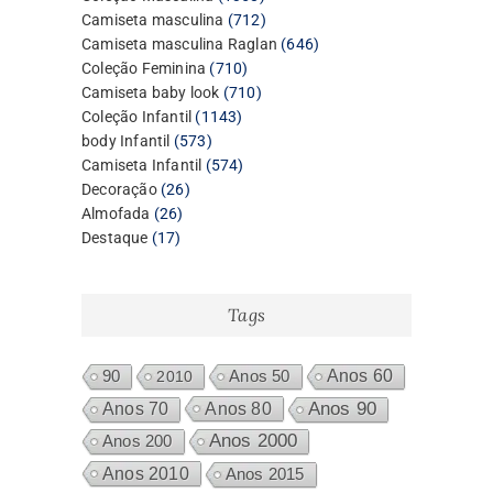
produtos
712
Camiseta masculina
712
produtos
646
Camiseta masculina Raglan
646
710
produtos
Coleção Feminina
710
produtos
710
Camiseta baby look
710
1143
produtos
Coleção Infantil
1143
573
produtos
body Infantil
573
produtos
574
Camiseta Infantil
574
26
produtos
Decoração
26
26
produtos
Almofada
26
17
produtos
Destaque
17
produtos
Tags
Anos 60
90
2010
Anos 50
Anos 80
Anos 90
Anos 70
Anos 2000
Anos 200
Anos 2010
Anos 2015