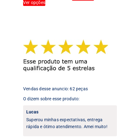
Ver opções
produto
tem
tem
várias
várias
variantes.
variantes.
As
As
opções
opções
podem
podem
ser
ser
escolhidas
escolhidas
na
na
página
página
do
do
produto
produto
Vendas desse anuncio: 62 peças
O dizem sobre esse produto:
Lucas
Superou minhas expectativas, entrega
rápida e ótimo atendimento. Amei muito!