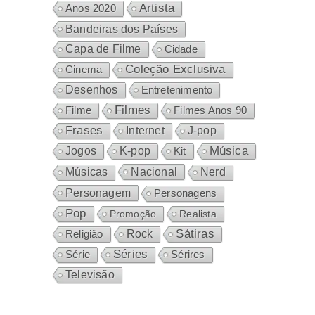
Artista
Anos 2020
Bandeiras dos Países
Capa de Filme
Cidade
Coleção Exclusiva
Cinema
Desenhos
Entretenimento
Filmes
Filme
Filmes Anos 90
Frases
Internet
J-pop
Música
Jogos
K-pop
Kit
Nacional
Músicas
Nerd
Personagem
Personagens
Pop
Promoção
Realista
Sátiras
Rock
Religião
Séries
Sérires
Série
Televisão