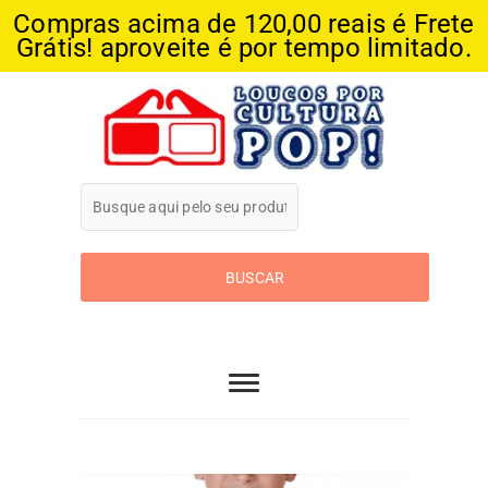
Compras acima de 120,00 reais é Frete
Grátis! aproveite é por tempo limitado.
Skip
to
content
Loucos Por
Cultura Pop