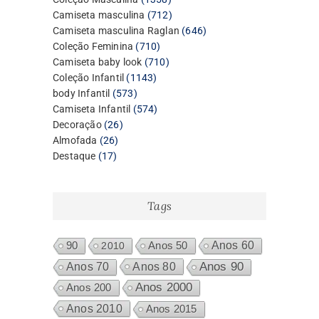
produtos
712
Camiseta masculina
712
produtos
646
Camiseta masculina Raglan
646
710
produtos
Coleção Feminina
710
produtos
710
Camiseta baby look
710
1143
produtos
Coleção Infantil
1143
573
produtos
body Infantil
573
produtos
574
Camiseta Infantil
574
26
produtos
Decoração
26
26
produtos
Almofada
26
17
produtos
Destaque
17
produtos
Tags
Anos 60
90
2010
Anos 50
Anos 80
Anos 90
Anos 70
Anos 2000
Anos 200
Anos 2010
Anos 2015