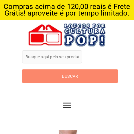
Compras acima de 120,00 reais é Frete
Grátis! aproveite é por tempo limitado.
Skip
to
content
Loucos Por
Cultura Pop