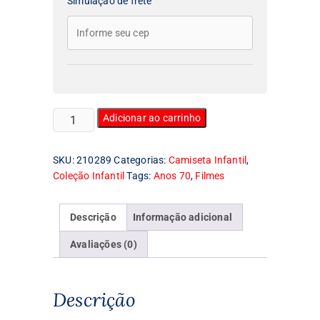
Simulação de frete
Camiseta
Adicionar ao carrinho
Infantil
Don
SKU:
210289
Categorias:
Camiseta Infantil
,
Corleone
Coleção Infantil
Tags:
Anos 70
,
Filmes
quantidade
Descrição
Informação adicional
Avaliações (0)
Descrição