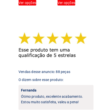
Ver opções
Ver opções
produto
produto
tem
tem
várias
várias
variantes.
variantes.
As
As
opções
opções
podem
podem
ser
ser
escolhidas
escolhidas
na
na
página
página
do
do
produto
produto
Vendas desse anuncio: 88 peças
O dizem sobre esse produto:
Fernanda
Ótimo produto, excelente acabamento.
Estou muito satisfeita, valeu a pena!