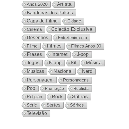
Artista
Anos 2020
Bandeiras dos Países
Capa de Filme
Cidade
Coleção Exclusiva
Cinema
Desenhos
Entretenimento
Filmes
Filme
Filmes Anos 90
Frases
Internet
J-pop
Música
Jogos
K-pop
Kit
Nacional
Músicas
Nerd
Personagem
Personagens
Pop
Promoção
Realista
Sátiras
Rock
Religião
Séries
Sérires
Série
Televisão