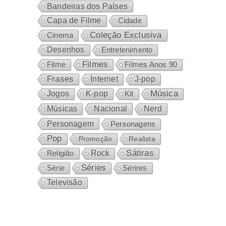
Bandeiras dos Países
Capa de Filme
Cidade
Coleção Exclusiva
Cinema
Desenhos
Entretenimento
Filmes
Filme
Filmes Anos 90
Frases
Internet
J-pop
Música
Jogos
K-pop
Kit
Nacional
Músicas
Nerd
Personagem
Personagens
Pop
Promoção
Realista
Sátiras
Rock
Religião
Séries
Sérires
Série
Televisão