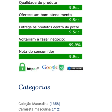
Categorias
1358
Coleção Masculina
1358
produtos
712
Camiseta masculina
712