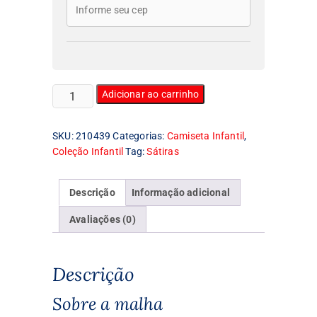
Camiseta
Adicionar ao carrinho
Infantil
Fuma
SKU:
210439
Categorias:
Camiseta Infantil
,
quantidade
Coleção Infantil
Tag:
Sátiras
Descrição
Informação adicional
Avaliações (0)
Descrição
Sobre a malha