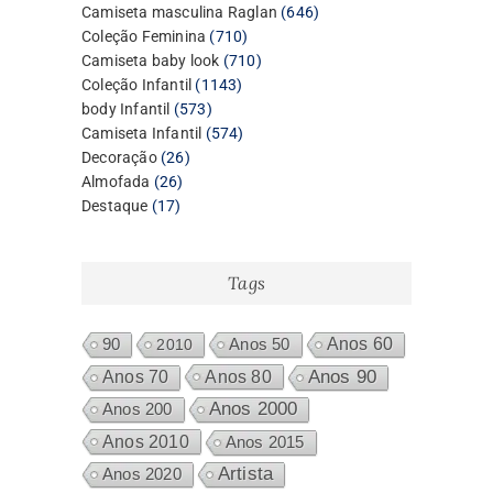
produtos
646
Camiseta masculina Raglan
646
710
produtos
Coleção Feminina
710
produtos
710
Camiseta baby look
710
1143
produtos
Coleção Infantil
1143
573
produtos
body Infantil
573
produtos
574
Camiseta Infantil
574
26
produtos
Decoração
26
26
produtos
Almofada
26
17
produtos
Destaque
17
produtos
Tags
Anos 60
90
2010
Anos 50
Anos 80
Anos 90
Anos 70
Anos 2000
Anos 200
Anos 2010
Anos 2015
Artista
Anos 2020