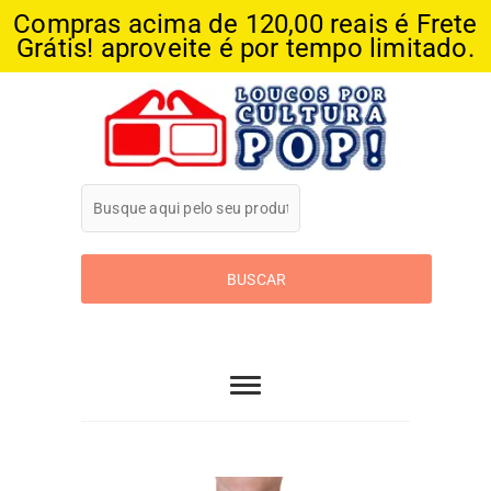
Compras acima de 120,00 reais é Frete
Grátis! aproveite é por tempo limitado.
Skip
to
content
Loucos Por
Cultura Pop