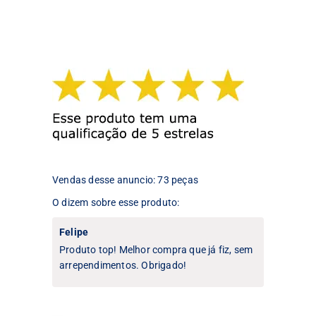
tem
várias
várias
variantes.
variantes.
As
As
opções
opções
podem
podem
ser
ser
escolhidas
escolhidas
na
na
página
página
do
do
produto
produto
Vendas desse anuncio: 73 peças
O dizem sobre esse produto:
Felipe
Produto top! Melhor compra que já fiz, sem
arrependimentos. Obrigado!