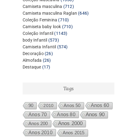
produtos
712
Camiseta masculina
712
produtos
646
Camiseta masculina Raglan
646
710
produtos
Coleção Feminina
710
produtos
710
Camiseta baby look
710
1143
produtos
Coleção Infantil
1143
573
produtos
body Infantil
573
produtos
574
Camiseta Infantil
574
26
produtos
Decoração
26
26
produtos
Almofada
26
17
produtos
Destaque
17
produtos
Tags
Anos 60
90
2010
Anos 50
Anos 80
Anos 90
Anos 70
Anos 2000
Anos 200
Anos 2010
Anos 2015