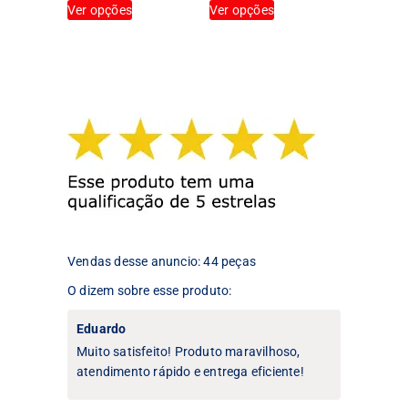
Ver opções
Ver opções
produto
produto
tem
tem
várias
várias
variantes.
variantes.
As
As
opções
opções
podem
podem
ser
ser
escolhidas
escolhidas
na
na
página
página
do
do
produto
produto
Vendas desse anuncio: 44 peças
O dizem sobre esse produto:
Eduardo
Muito satisfeito! Produto maravilhoso,
atendimento rápido e entrega eficiente!