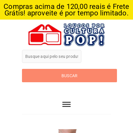
Compras acima de 120,00 reais é Frete
Grátis! aproveite é por tempo limitado.
Skip
to
content
Loucos Por
Cultura Pop