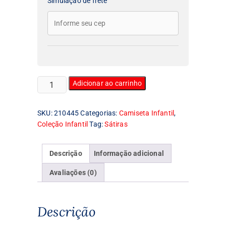
Simulação de frete
Camiseta
Adicionar ao carrinho
Infantil
Game
SKU:
210445
Categorias:
Camiseta Infantil
,
Over
Coleção Infantil
Tag:
Sátiras
quantidade
Descrição
Informação adicional
Avaliações (0)
Descrição