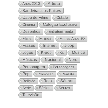
Artista
Anos 2020
Bandeiras dos Países
Capa de Filme
Cidade
Coleção Exclusiva
Cinema
Desenhos
Entretenimento
Filmes
Filme
Filmes Anos 90
Frases
Internet
J-pop
Música
Jogos
K-pop
Kit
Nacional
Músicas
Nerd
Personagem
Personagens
Pop
Promoção
Realista
Sátiras
Rock
Religião
Séries
Sérires
Série
Televisão