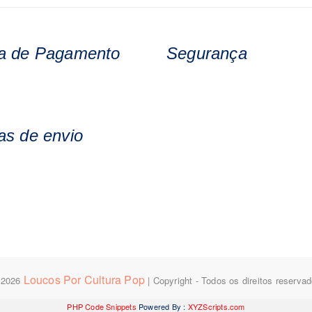
variantes.
opções
As
podem
opções
ser
a de Pagamento
Segurança
podem
escolhidas
ser
na
escolhidas
página
na
do
página
produto
s de envio
do
produto
Loucos Por Cultura Pop
 2026
| Copyright - Todos os direitos reserva
PHP Code Snippets
Powered By :
XYZScripts.com