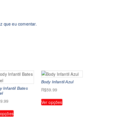
z que eu comentar.
Body Infantil Azul
 Infantil Bates
R$
59.99
el
Este
9.99
Ver opções
produto
Este
tem
 opções
produto
várias
tem
variantes.
várias
As