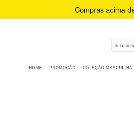
Compras acima de 1
Skip
to
content
HOME
PROMOÇÃO
COLEÇÃO MASCULINA