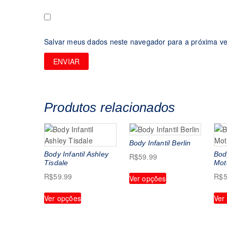
Salvar meus dados neste navegador para a próxima ve
Produtos relacionados
Body Infantil Berlin
Body Infantil Ashley
Body
R$
59.99
Tisdale
Mot
Este
R$
59.99
R$
5
Ver opções
produto
Este
tem
Ver opções
Ver
produto
várias
tem
variantes.
várias
As