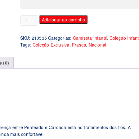
Camiseta
Adicionar ao carrinho
Infantil
I
SKU:
210535
Categorias:
Camiseta Infantil
,
Coleção Infanti
Love
Tags:
Coleção Exclusiva
,
Frases
,
Nacional
amazonas
quantidade
s (0)
rença entre Penteado e Cardada está no tratamentos dos fios. A
nda mais confortável.