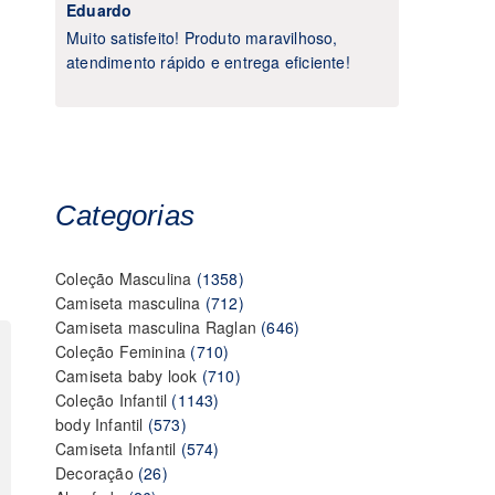
Eduardo
Muito satisfeito! Produto maravilhoso,
atendimento rápido e entrega eficiente!
Categorias
1358
Coleção Masculina
1358
produtos
712
Camiseta masculina
712
produtos
646
Camiseta masculina Raglan
646
710
produtos
Coleção Feminina
710
produtos
710
Camiseta baby look
710
1143
produtos
Coleção Infantil
1143
573
produtos
body Infantil
573
produtos
574
Camiseta Infantil
574
26
produtos
Decoração
26