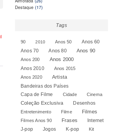
26
produtos
Almofada
26
produtos
17
Destaque
17
produtos
Tags
l
Anos 60
90
2010
Anos 50
Anos 80
Anos 90
Anos 70
Anos 2000
Anos 200
Anos 2010
Anos 2015
Artista
Anos 2020
Bandeiras dos Países
Capa de Filme
Cidade
Cinema
Coleção Exclusiva
Desenhos
Filmes
Entretenimento
Filme
Frases
Internet
Filmes Anos 90
J-pop
Jogos
K-pop
Kit