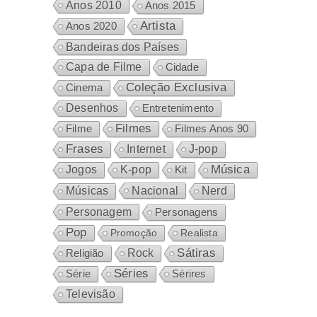
Anos 2010
Anos 2015
Artista
Anos 2020
Bandeiras dos Países
Capa de Filme
Cidade
Coleção Exclusiva
Cinema
Desenhos
Entretenimento
Filmes
Filme
Filmes Anos 90
Frases
Internet
J-pop
Música
Jogos
K-pop
Kit
Nacional
Músicas
Nerd
Personagem
Personagens
Pop
Promoção
Realista
Sátiras
Rock
Religião
Séries
Sérires
Série
Televisão