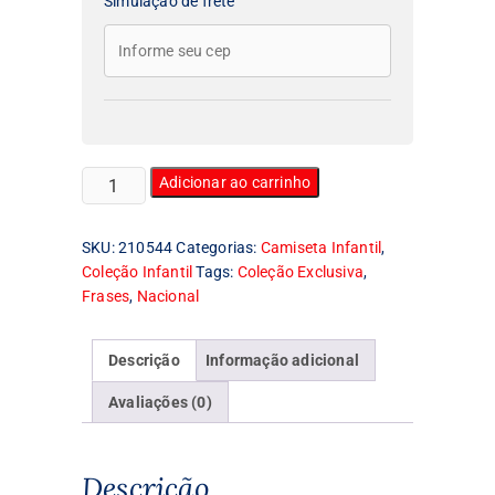
Simulação de frete
Camiseta
Adicionar ao carrinho
Infantil
I
SKU:
210544
Categorias:
Camiseta Infantil
,
Love
Coleção Infantil
Tags:
Coleção Exclusiva
,
Brasília
Frases
,
Nacional
quantidade
Descrição
Informação adicional
Avaliações (0)
Descrição