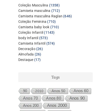
1358
Coleção Masculina
1358
produtos
712
Camiseta masculina
712
produtos
646
Camiseta masculina Raglan
646
710
produtos
Coleção Feminina
710
produtos
710
Camiseta baby look
710
1143
produtos
Coleção Infantil
1143
573
produtos
body Infantil
573
produtos
574
Camiseta Infantil
574
26
produtos
Decoração
26
26
produtos
Almofada
26
17
produtos
Destaque
17
produtos
Tags
Anos 60
90
2010
Anos 50
Anos 80
Anos 90
Anos 70
Anos 2000
Anos 200