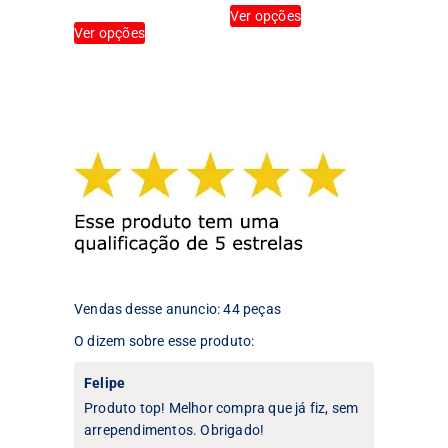
Este
produto
Ver opções
Este
produto
Ver opções
produto
tem
tem
várias
várias
variantes.
variantes.
As
As
opções
opções
podem
podem
ser
ser
escolhidas
escolhidas
na
na
página
página
do
do
produto
produto
Vendas desse anuncio: 44 peças
O dizem sobre esse produto:
Felipe
Produto top! Melhor compra que já fiz, sem
arrependimentos. Obrigado!