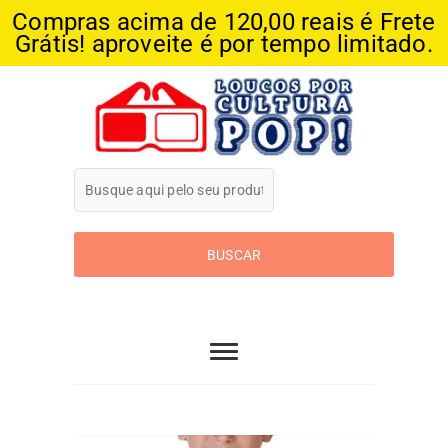
Compras acima de 120,00 reais é Frete
Grátis! aproveite é por tempo limitado.
Skip
to
content
Loucos Por
Cultura Pop