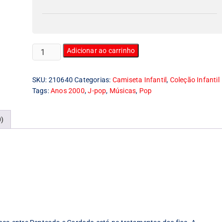
Camiseta
Adicionar ao carrinho
Infantil
Ikimonogakari
SKU:
210640
Categorias:
Camiseta Infantil
,
Coleção Infantil
quantidade
Tags:
Anos 2000
,
J-pop
,
Músicas
,
Pop
0)