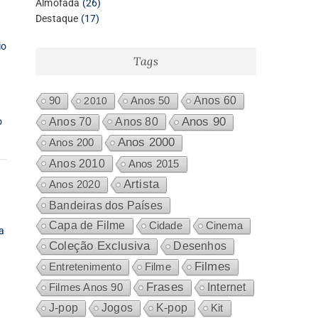
26
produtos
Almofada
26
17
produtos
Destaque
17
produtos
io
Tags
Anos 60
90
2010
Anos 50
Anos 80
Anos 90
o
Anos 70
Anos 2000
Anos 200
Anos 2010
Anos 2015
Artista
Anos 2020
Bandeiras dos Países
Capa de Filme
Cidade
Cinema
a
Coleção Exclusiva
Desenhos
Filmes
Entretenimento
Filme
Frases
Internet
Filmes Anos 90
J-pop
Jogos
K-pop
Kit