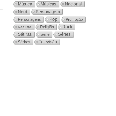
Música
Nacional
Músicas
Personagem
Nerd
Pop
Personagens
Promoção
Rock
Realista
Religião
Sátiras
Séries
Série
Sérires
Televisão