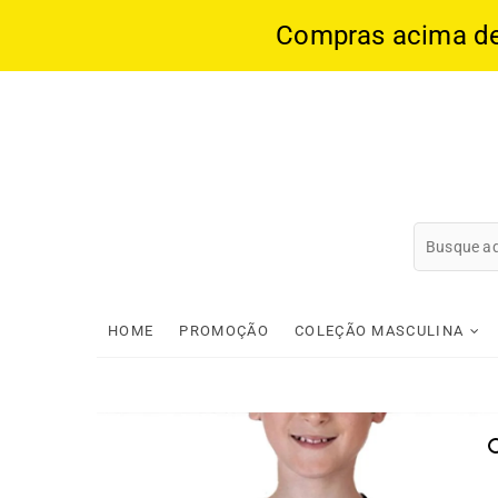
Compras acima de 1
Skip
to
content
HOME
PROMOÇÃO
COLEÇÃO MASCULINA