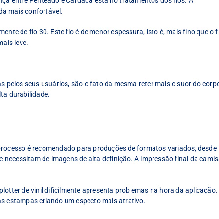
ença entre Penteado e Cardada está no tratamentos dos fios. A
da mais confortável.
nte de fio 30. Este fio é de menor espessura, isto é, mais fino que o f
mais leve.
pelos seus usuários, são o fato da mesma reter mais o suor do corp
ta durabilidade.
 processo é recomendado para produções de formatos variados, desde
necessitam de imagens de alta definição. A impressão final da camis
lotter de vinil dificilmente apresenta problemas na hora da aplicação.
as estampas criando um especto mais atrativo.