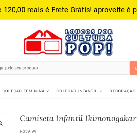
20,00 reais é Frete Grátis! aproveite é 
Loucos Por Cultura
COLEÇÃO FEMININA
COLEÇÃO INFANTIL
DECORAÇÃO
Camiseta Infantil Ikimonogakar
R$
59.99