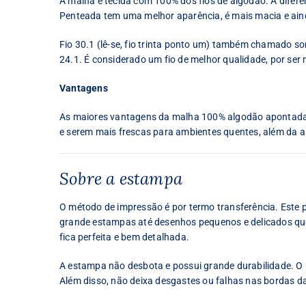
A malha é tecida com 100% dos fios de algodão. A difer
Penteada tem uma melhor aparência, é mais macia e ain
Fio 30.1 (lê-se, fio trinta ponto um) também chamado some
24.1. É considerado um fio de melhor qualidade, por ser 
Vantagens
As maiores vantagens da malha 100% algodão apontadas 
e serem mais frescas para ambientes quentes, além da al
Sobre a estampa
O método de impressão é por termo transferência. Este
grande estampas até desenhos pequenos e delicados que 
fica perfeita e bem detalhada.
A estampa não desbota e possui grande durabilidade. O p
Além disso, não deixa desgastes ou falhas nas bordas d