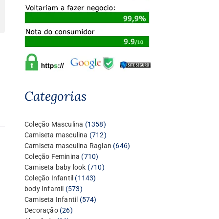
Categorias
1358
Coleção Masculina
1358
produtos
712
Camiseta masculina
712
produtos
646
Camiseta masculina Raglan
646
710
produtos
Coleção Feminina
710
produtos
710
Camiseta baby look
710
1143
produtos
Coleção Infantil
1143
573
produtos
body Infantil
573
produtos
574
Camiseta Infantil
574
26
produtos
Decoração
26