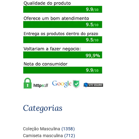
Categorias
1358
Coleção Masculina
1358
produtos
712
Camiseta masculina
712