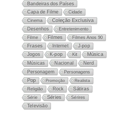
Bandeiras dos Países
Capa de Filme
Cidade
Coleção Exclusiva
Cinema
Desenhos
Entretenimento
Filmes
Filme
Filmes Anos 90
Frases
Internet
J-pop
Música
Jogos
K-pop
Kit
Nacional
Músicas
Nerd
Personagem
Personagens
Pop
Promoção
Realista
Sátiras
Rock
Religião
Séries
Sérires
Série
Televisão