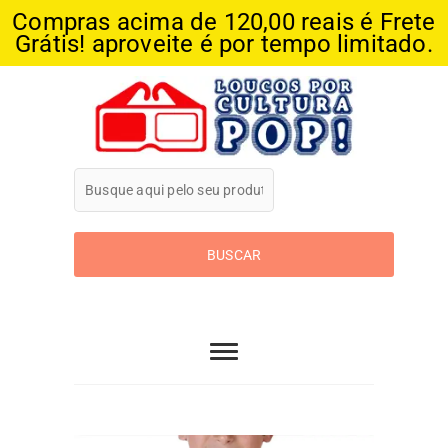
Compras acima de 120,00 reais é Frete
Grátis! aproveite é por tempo limitado.
Skip
to
content
Loucos Por
Cultura Pop