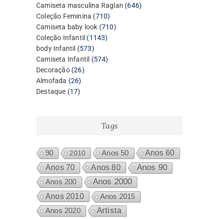
produtos
646
Camiseta masculina Raglan
646
710
produtos
Coleção Feminina
710
produtos
710
Camiseta baby look
710
1143
produtos
Coleção Infantil
1143
573
produtos
body Infantil
573
produtos
574
Camiseta Infantil
574
26
produtos
Decoração
26
26
produtos
Almofada
26
17
produtos
Destaque
17
produtos
Tags
Anos 60
90
2010
Anos 50
Anos 80
Anos 90
Anos 70
Anos 2000
Anos 200
Anos 2010
Anos 2015
Artista
Anos 2020