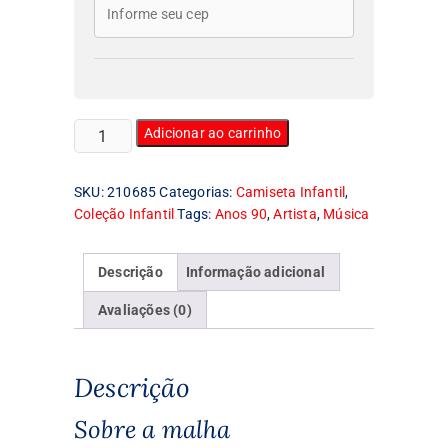
Camiseta
Adicionar ao carrinho
Infantil
Jay
SKU:
210685
Categorias:
Camiseta Infantil
,
Z
Coleção Infantil
Tags:
Anos 90
,
Artista
,
Música
quantidade
Descrição
Informação adicional
Avaliações (0)
Descrição
Sobre a malha