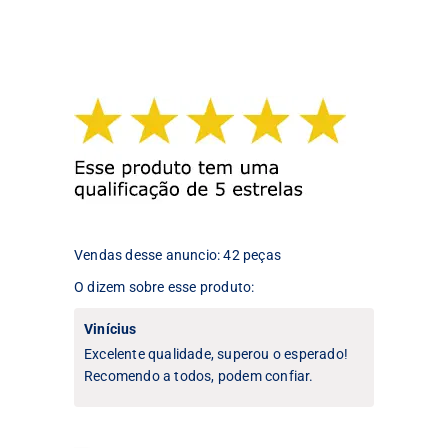
tem
várias
várias
variantes.
variantes.
As
As
opções
opções
podem
podem
ser
ser
escolhidas
escolhidas
na
na
página
página
do
do
produto
produto
Vendas desse anuncio: 42 peças
O dizem sobre esse produto:
Vinícius
Excelente qualidade, superou o esperado!
Recomendo a todos, podem confiar.