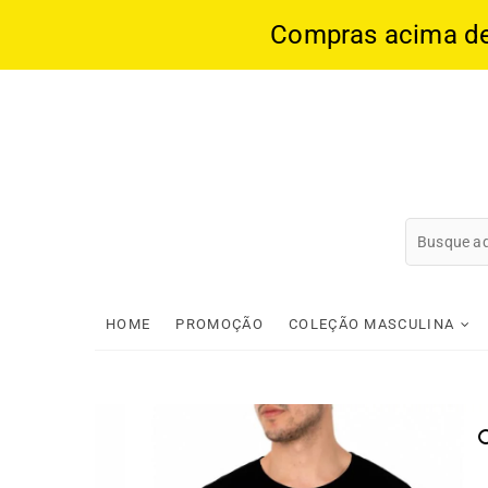
Compras acima de 1
Skip
to
content
HOME
PROMOÇÃO
COLEÇÃO MASCULINA