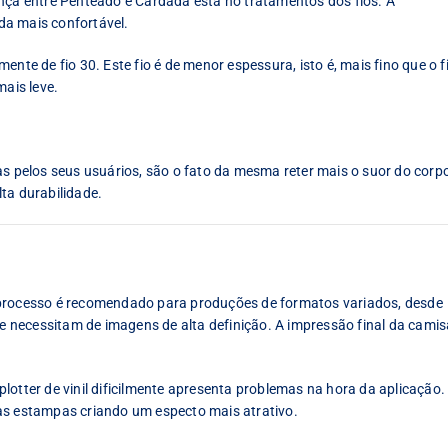
ença entre Penteado e Cardada está no tratamentos dos fios. A
da mais confortável.
nte de fio 30. Este fio é de menor espessura, isto é, mais fino que o f
mais leve.
pelos seus usuários, são o fato da mesma reter mais o suor do corp
ta durabilidade.
 processo é recomendado para produções de formatos variados, desde
necessitam de imagens de alta definição. A impressão final da camis
lotter de vinil dificilmente apresenta problemas na hora da aplicação.
as estampas criando um especto mais atrativo.