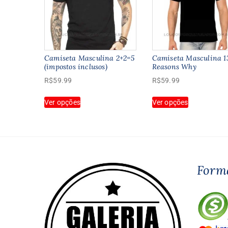
Camiseta Masculina 2+2=5
Camiseta Masculina 1
(impostos inclusos)
Reasons Why
R$
59.99
R$
59.99
Este
Este
Ver opções
Ver opções
produto
produto
tem
tem
várias
várias
variantes.
variantes.
As
As
opções
opções
Form
podem
podem
ser
ser
escolhidas
escolhidas
na
na
página
página