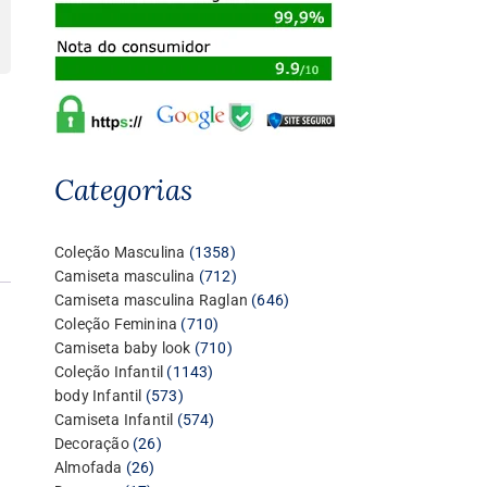
Categorias
1358
Coleção Masculina
1358
produtos
712
Camiseta masculina
712
produtos
646
Camiseta masculina Raglan
646
710
produtos
Coleção Feminina
710
produtos
710
Camiseta baby look
710
1143
produtos
Coleção Infantil
1143
573
produtos
body Infantil
573
produtos
574
Camiseta Infantil
574
26
produtos
Decoração
26
26
produtos
Almofada
26