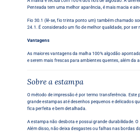
A malha é tecida com 100% dos fios de algodão. A difer
Penteada tem uma melhor aparência, é mais macia e ain
Fio 30.1 (lê-se, fio trinta ponto um) também chamado some
24.1. É considerado um fio de melhor qualidade, por ser 
Vantagens
As maiores vantagens da malha 100% algodão apontadas 
e serem mais frescas para ambientes quentes, além da al
Sobre a estampa
O método de impressão é por termo transferência. Este
grande estampas até desenhos pequenos e delicados que 
fica perfeita e bem detalhada.
A estampa não desbota e possui grande durabilidade. O p
Além disso, não deixa desgastes ou falhas nas bordas d