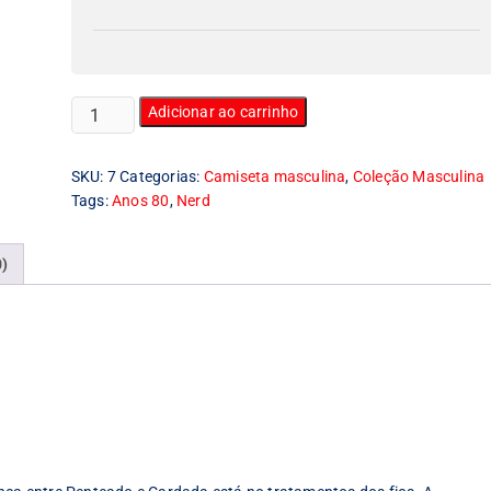
Camiseta
Adicionar ao carrinho
Masculina
Atari
SKU:
7
Categorias:
Camiseta masculina
,
Coleção Masculina
quantidade
Tags:
Anos 80
,
Nerd
0)