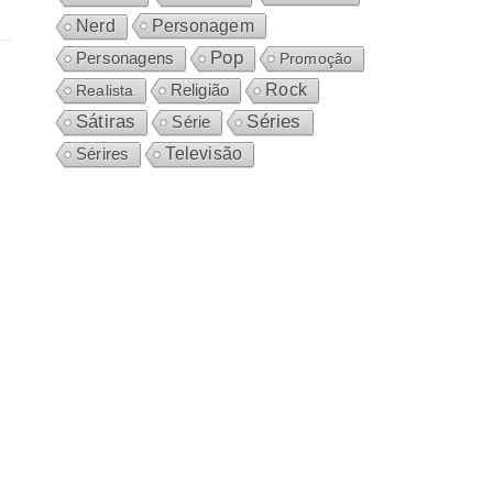
Personagem
Nerd
Pop
Personagens
Promoção
Rock
Realista
Religião
Sátiras
Séries
Série
Sérires
Televisão