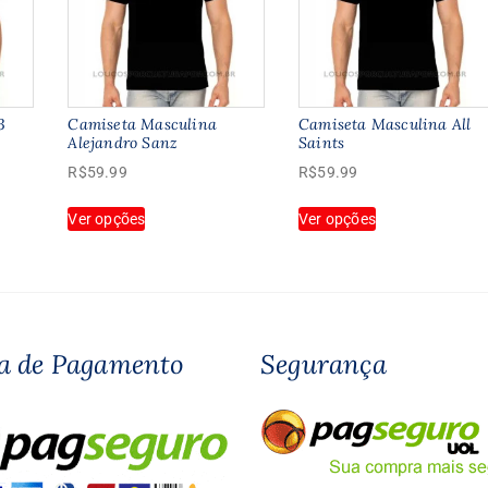
3
Camiseta Masculina
Camiseta Masculina All
Alejandro Sanz
Saints
R$
59.99
R$
59.99
Este
Este
Ver opções
Ver opções
produto
produto
tem
tem
várias
várias
variantes.
variantes.
As
As
opções
opções
a de Pagamento
Segurança
podem
podem
ser
ser
escolhidas
escolhidas
na
na
página
página