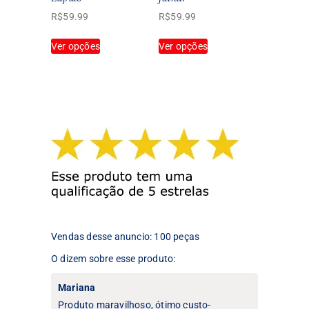
produto
produto
R$
59.99
R$
59.99
Este
Este
Ver opções
Ver opções
produto
produto
tem
tem
várias
várias
variantes.
variantes.
As
As
opções
opções
podem
podem
ser
ser
escolhidas
escolhidas
na
na
página
página
do
do
produto
produto
Vendas desse anuncio: 100 peças
O dizem sobre esse produto:
Mariana
Produto maravilhoso, ótimo custo-