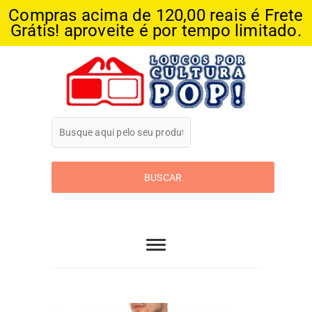
Compras acima de 120,00 reais é Frete
Grátis! aproveite é por tempo limitado.
Skip
to
content
Loucos Por
Cultura Pop