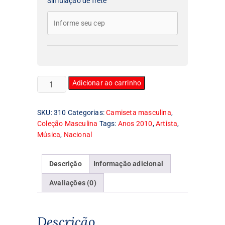
Simulação de frete
Camiseta
Adicionar ao carrinho
Masculina
Emicida
SKU:
310
Categorias:
Camiseta masculina
,
quantidade
Coleção Masculina
Tags:
Anos 2010
,
Artista
,
Música
,
Nacional
Descrição
Informação adicional
Avaliações (0)
Descrição