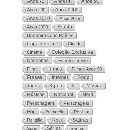
Anos 80
Anos 90
Anos 70
Anos 2000
Anos 200
Anos 2010
Anos 2015
Artista
Anos 2020
Bandeiras dos Países
Capa de Filme
Cidade
Coleção Exclusiva
Cinema
Desenhos
Entretenimento
Filmes
Filme
Filmes Anos 90
Frases
Internet
J-pop
Música
Jogos
K-pop
Kit
Nacional
Músicas
Nerd
Personagem
Personagens
Pop
Promoção
Realista
Sátiras
Rock
Religião
Séries
Sérires
Série