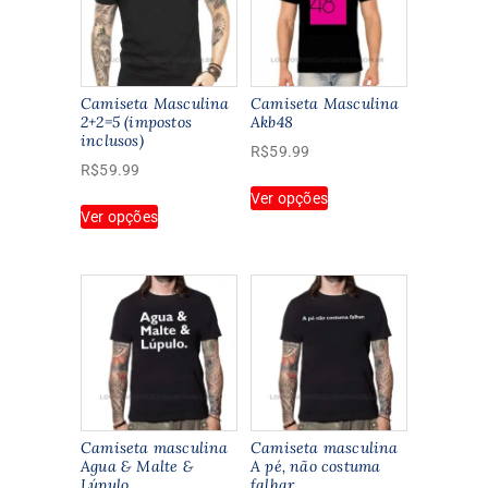
Camiseta Masculina
Camiseta Masculina
2+2=5 (impostos
Akb48
inclusos)
R$
59.99
R$
59.99
Este
Ver opções
Este
produto
Ver opções
produto
tem
tem
várias
várias
variantes.
variantes.
As
As
opções
opções
podem
podem
ser
ser
escolhidas
escolhidas
na
na
página
Camiseta masculina
Camiseta masculina
página
Agua & Malte &
A pé‚ não costuma
do
Lúpulo
falhar
do