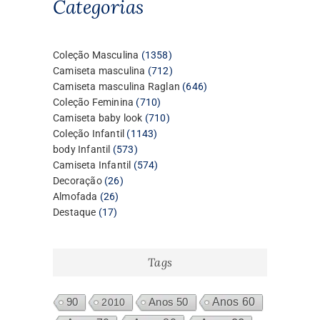
Categorias
1358
Coleção Masculina
1358
produtos
712
Camiseta masculina
712
produtos
646
Camiseta masculina Raglan
646
710
produtos
Coleção Feminina
710
produtos
710
Camiseta baby look
710
1143
produtos
Coleção Infantil
1143
573
produtos
body Infantil
573
produtos
574
Camiseta Infantil
574
26
produtos
Decoração
26
26
produtos
Almofada
26
17
produtos
Destaque
17
produtos
Tags
Anos 60
90
2010
Anos 50