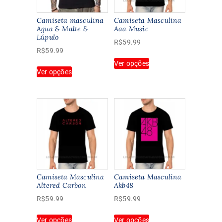
Camiseta masculina
Camiseta Masculina
Agua & Malte &
Aaa Music
Lúpulo
R$
59.99
R$
59.99
Este
Ver opções
Este
produto
Ver opções
produto
tem
tem
várias
várias
variantes.
variantes.
As
As
opções
opções
podem
podem
ser
ser
escolhidas
escolhidas
na
na
página
Camiseta Masculina
Camiseta Masculina
página
Altered Carbon
Akb48
do
do
produto
R$
59.99
R$
59.99
produto
Este
Este
Ver opções
Ver opções