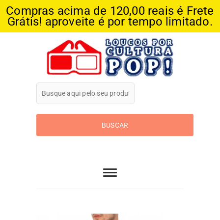
Compras acima de 120,00 reais é Frete
Grátis! aproveite é por tempo limitado.
Skip
to
content
Loucos Por
Cultura Pop