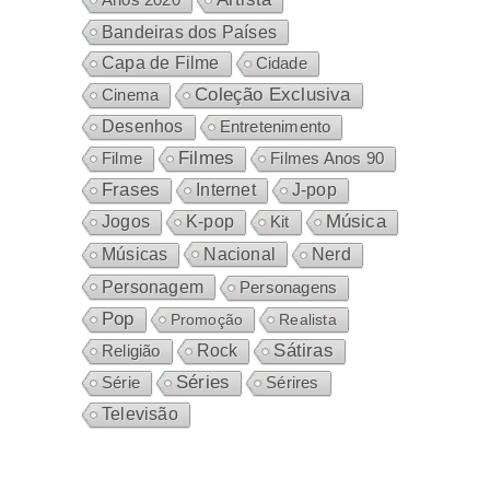
Bandeiras dos Países
Capa de Filme
Cidade
Coleção Exclusiva
Cinema
Desenhos
Entretenimento
Filmes
Filme
Filmes Anos 90
Frases
Internet
J-pop
Música
Jogos
K-pop
Kit
Nacional
Músicas
Nerd
Personagem
Personagens
Pop
Promoção
Realista
Sátiras
Rock
Religião
Séries
Sérires
Série
Televisão