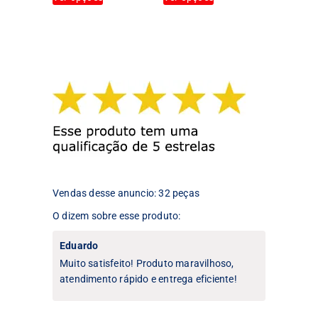
produto
produto
tem
tem
várias
várias
variantes.
variantes.
As
As
opções
opções
podem
podem
ser
ser
escolhidas
escolhidas
na
na
página
página
do
do
produto
produto
Vendas desse anuncio: 32 peças
O dizem sobre esse produto:
Eduardo
Muito satisfeito! Produto maravilhoso,
atendimento rápido e entrega eficiente!