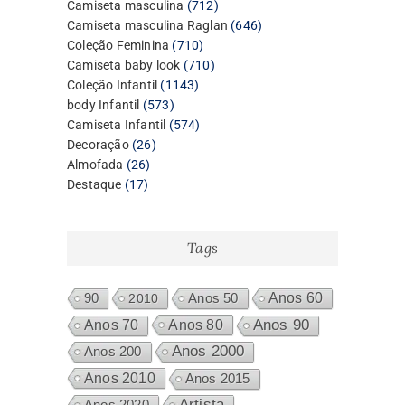
produtos
712
Camiseta masculina
712
produtos
646
Camiseta masculina Raglan
646
710
produtos
Coleção Feminina
710
produtos
710
Camiseta baby look
710
1143
produtos
Coleção Infantil
1143
573
produtos
body Infantil
573
produtos
574
Camiseta Infantil
574
26
produtos
Decoração
26
26
produtos
Almofada
26
17
produtos
Destaque
17
produtos
Tags
Anos 60
90
2010
Anos 50
Anos 80
Anos 90
Anos 70
Anos 2000
Anos 200
Anos 2010
Anos 2015
Artista
Anos 2020