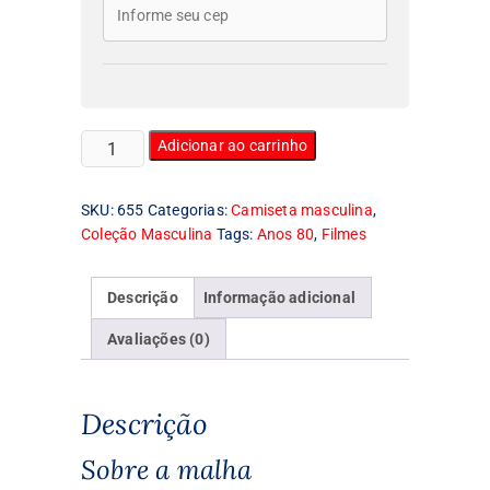
Camiseta
Adicionar ao carrinho
Masculina
It
SKU:
655
Categorias:
Camiseta masculina
,
quantidade
Coleção Masculina
Tags:
Anos 80
,
Filmes
Descrição
Informação adicional
Avaliações (0)
Descrição
Sobre a malha