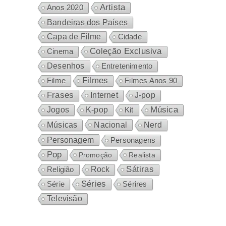
Artista
Anos 2020
Bandeiras dos Países
Capa de Filme
Cidade
Coleção Exclusiva
Cinema
Desenhos
Entretenimento
Filmes
Filme
Filmes Anos 90
Frases
Internet
J-pop
Música
Jogos
K-pop
Kit
Nacional
Músicas
Nerd
Personagem
Personagens
Pop
Promoção
Realista
Sátiras
Rock
Religião
Séries
Sérires
Série
Televisão