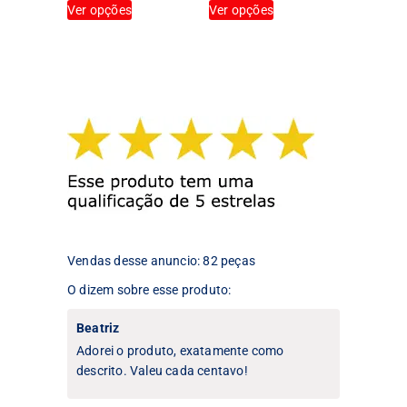
Ver opções
Ver opções
produto
produto
tem
tem
várias
várias
variantes.
variantes.
As
As
opções
opções
podem
podem
ser
ser
escolhidas
escolhidas
na
na
página
página
do
do
produto
produto
Vendas desse anuncio: 82 peças
O dizem sobre esse produto:
Beatriz
Adorei o produto, exatamente como
descrito. Valeu cada centavo!