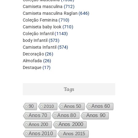
produtos
712
Camiseta masculina
712
produtos
646
Camiseta masculina Raglan
646
710
produtos
Coleção Feminina
710
produtos
710
Camiseta baby look
710
1143
produtos
Coleção Infantil
1143
573
produtos
body Infantil
573
produtos
574
Camiseta Infantil
574
26
produtos
Decoração
26
26
produtos
Almofada
26
17
produtos
Destaque
17
produtos
Tags
Anos 60
90
2010
Anos 50
Anos 80
Anos 90
Anos 70
Anos 2000
Anos 200
Anos 2010
Anos 2015