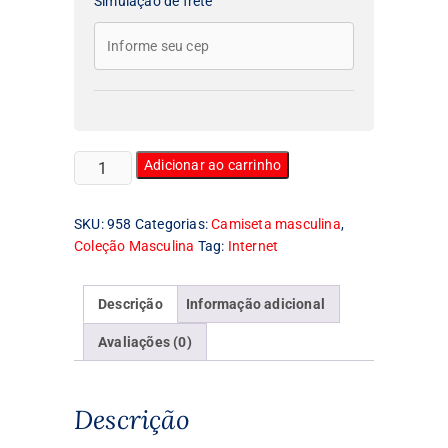
Simulação de frete
Camiseta
Adicionar ao carrinho
Masculina
Napster
SKU:
958
Categorias:
Camiseta masculina
,
quantidade
Coleção Masculina
Tag:
Internet
Descrição
Informação adicional
Avaliações (0)
Descrição