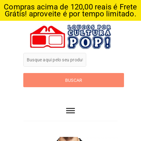
Compras acima de 120,00 reais é Frete
Grátis! aproveite é por tempo limitado.
Skip
to
content
Loucos Por
Cultura Pop