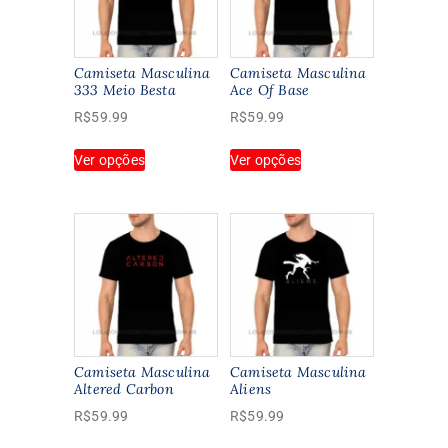
Camiseta Masculina
Camiseta Masculina
333 Meio Besta
Ace Of Base
R$
59.99
R$
59.99
Este
Este
Ver opções
Ver opções
produto
produto
tem
tem
várias
várias
variantes.
variantes.
As
As
opções
opções
podem
podem
ser
ser
escolhidas
escolhidas
na
na
Camiseta Masculina
Camiseta Masculina
página
página
Altered Carbon
Aliens
do
do
R$
59.99
R$
59.99
produto
produto
Este
Este