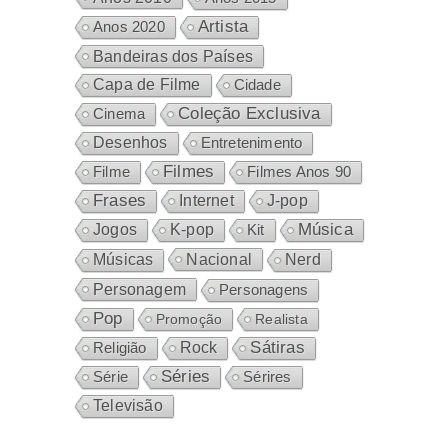
Artista
Anos 2020
Bandeiras dos Países
Capa de Filme
Cidade
Coleção Exclusiva
Cinema
Desenhos
Entretenimento
Filmes
Filme
Filmes Anos 90
Frases
Internet
J-pop
Música
Jogos
K-pop
Kit
Nacional
Músicas
Nerd
Personagem
Personagens
Pop
Promoção
Realista
Sátiras
Rock
Religião
Séries
Sérires
Série
Televisão