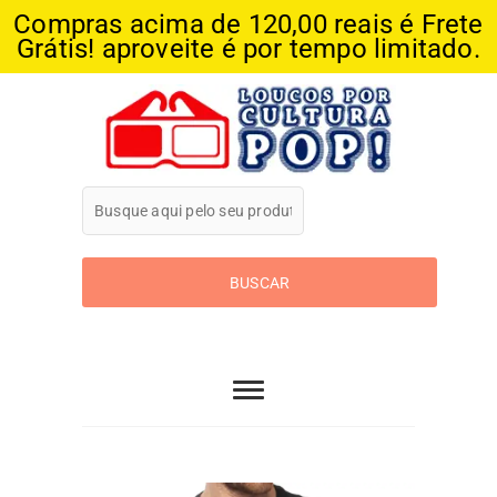
Compras acima de 120,00 reais é Frete
Grátis! aproveite é por tempo limitado.
Skip
to
content
Loucos Por
Cultura Pop