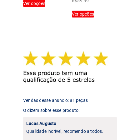
R$
59.99
Ver opções
produto
Este
tem
Ver opções
produto
várias
tem
variantes.
várias
As
variantes.
opções
As
podem
opções
ser
podem
escolhidas
ser
na
escolhidas
página
na
do
página
produto
do
produto
Vendas desse anuncio: 81 peças
O dizem sobre esse produto:
Lucas Augusto
Qualidade incrível, recomendo a todos.