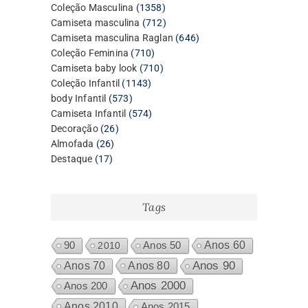
1358
Coleção Masculina
1358
produtos
712
Camiseta masculina
712
produtos
646
Camiseta masculina Raglan
646
710
produtos
Coleção Feminina
710
produtos
710
Camiseta baby look
710
1143
produtos
Coleção Infantil
1143
573
produtos
body Infantil
573
produtos
574
Camiseta Infantil
574
26
produtos
Decoração
26
26
produtos
Almofada
26
17
produtos
Destaque
17
produtos
Tags
Anos 60
90
2010
Anos 50
Anos 80
Anos 90
Anos 70
Anos 2000
Anos 200
Anos 2010
Anos 2015