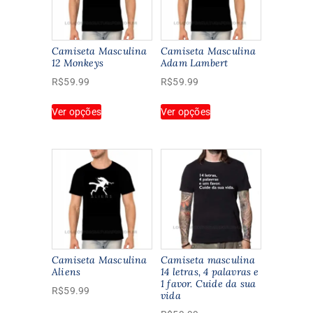
Camiseta Masculina
Camiseta Masculina
12 Monkeys
Adam Lambert
R$
59.99
R$
59.99
Este
Este
Ver opções
Ver opções
produto
produto
tem
tem
várias
várias
variantes.
variantes.
As
As
opções
opções
podem
podem
ser
ser
escolhidas
escolhidas
na
na
Camiseta Masculina
Camiseta masculina
página
página
Aliens
14 letras, 4 palavras e
1 favor. Cuide da sua
do
do
R$
59.99
vida
produto
produto
Este