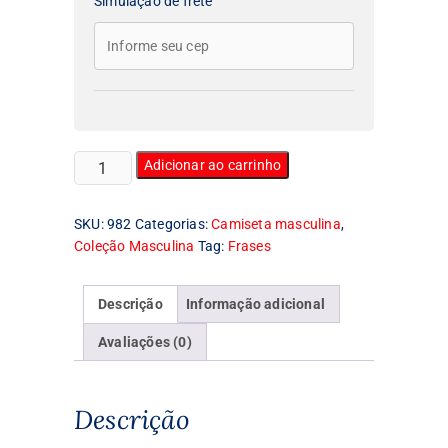
Simulação de frete
Camiseta
Adicionar ao carrinho
Masculina
New
SKU:
982
Categorias:
Camiseta masculina
,
York
Coleção Masculina
Tag:
Frases
City
quantidade
Descrição
Informação adicional
Avaliações (0)
Descrição