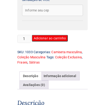
Camiseta
Adicionar ao carrinho
Masculina
O
SKU:
1033
Categorias:
Camiseta masculina
,
poderoso
Coleção Masculina
Tags:
Coleção Exclusiva
,
paizão
Frases
,
Sátiras
quantidade
Descrição
Informação adicional
Avaliações (0)
Descrição