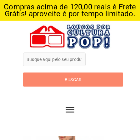
Compras acima de 120,00 reais é Frete
Grátis! aproveite é por tempo limitado.
Skip
to
content
Loucos Por
Cultura Pop