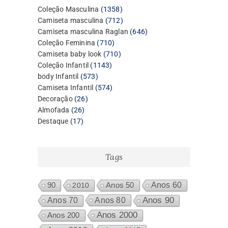
1358
Coleção Masculina
1358
produtos
712
Camiseta masculina
712
produtos
646
Camiseta masculina Raglan
646
710
produtos
Coleção Feminina
710
produtos
710
Camiseta baby look
710
1143
produtos
Coleção Infantil
1143
573
produtos
body Infantil
573
produtos
574
Camiseta Infantil
574
26
produtos
Decoração
26
26
produtos
Almofada
26
17
produtos
Destaque
17
produtos
Tags
Anos 60
90
2010
Anos 50
Anos 80
Anos 90
Anos 70
Anos 2000
Anos 200