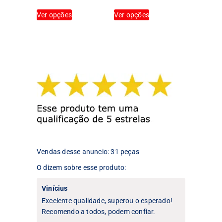
produto
produto
Este
Este
Ver opções
Ver opções
produto
produto
tem
tem
várias
várias
variantes.
variantes.
As
As
opções
opções
podem
podem
ser
ser
escolhidas
escolhidas
na
na
página
página
do
do
produto
produto
Vendas desse anuncio: 31 peças
O dizem sobre esse produto:
Vinícius
Excelente qualidade, superou o esperado!
Recomendo a todos, podem confiar.