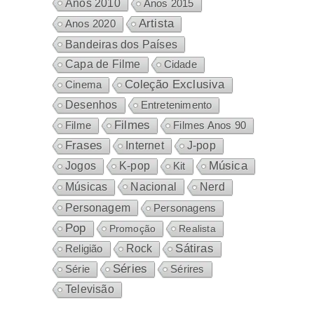
Anos 2010
Anos 2015
Artista
Anos 2020
Bandeiras dos Países
Capa de Filme
Cidade
Coleção Exclusiva
Cinema
Desenhos
Entretenimento
Filmes
Filme
Filmes Anos 90
Frases
Internet
J-pop
Música
Jogos
K-pop
Kit
Nacional
Músicas
Nerd
Personagem
Personagens
Pop
Promoção
Realista
Sátiras
Rock
Religião
Séries
Sérires
Série
Televisão