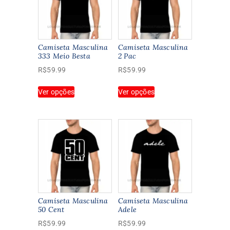
Camiseta Masculina
Camiseta Masculina
333 Meio Besta
2 Pac
R$
59.99
R$
59.99
Este
Este
Ver opções
Ver opções
produto
produto
tem
tem
várias
várias
variantes.
variantes.
As
As
opções
opções
podem
podem
ser
ser
escolhidas
escolhidas
na
na
Camiseta Masculina
Camiseta Masculina
página
página
50 Cent
Adele
do
do
R$
59.99
R$
59.99