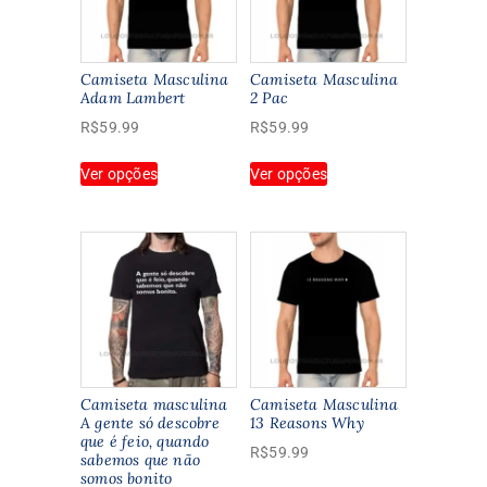
Camiseta Masculina
Camiseta Masculina
Adam Lambert
2 Pac
R$
59.99
R$
59.99
Este
Este
Ver opções
Ver opções
produto
produto
tem
tem
várias
várias
variantes.
variantes.
As
As
opções
opções
podem
podem
ser
ser
escolhidas
escolhidas
na
na
Camiseta masculina
Camiseta Masculina
página
página
A gente só descobre
13 Reasons Why
que é feio, quando
do
do
R$
59.99
sabemos que não
produto
produto
somos bonito
Este