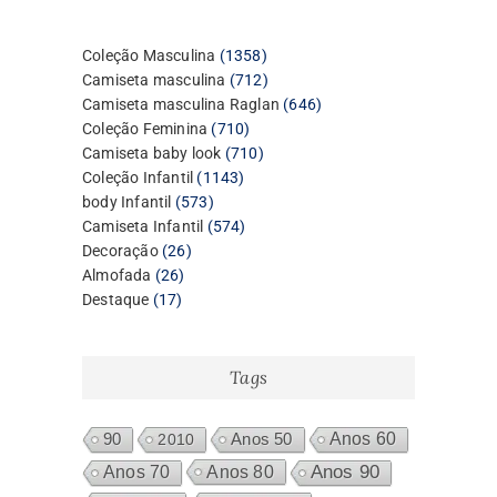
1358
Coleção Masculina
1358
produtos
712
Camiseta masculina
712
produtos
646
Camiseta masculina Raglan
646
710
produtos
Coleção Feminina
710
produtos
710
Camiseta baby look
710
1143
produtos
Coleção Infantil
1143
573
produtos
body Infantil
573
produtos
574
Camiseta Infantil
574
26
produtos
Decoração
26
26
produtos
Almofada
26
17
produtos
Destaque
17
produtos
Tags
Anos 60
90
2010
Anos 50
Anos 80
Anos 90
Anos 70