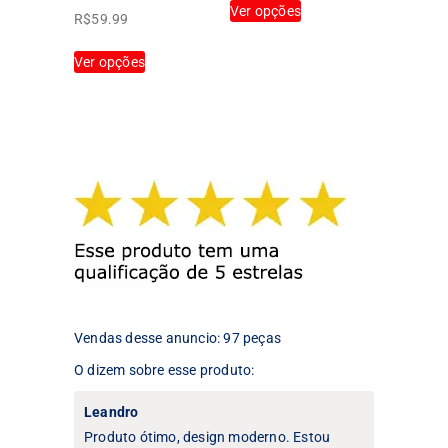
Ver opções
produto
R$
59.99
tem
Este
Ver opções
várias
produto
variantes.
tem
As
várias
opções
variantes.
podem
As
ser
opções
escolhidas
podem
na
ser
página
escolhidas
do
na
produto
página
do
produto
Vendas desse anuncio: 97 peças
O dizem sobre esse produto:
Leandro
Produto ótimo, design moderno. Estou