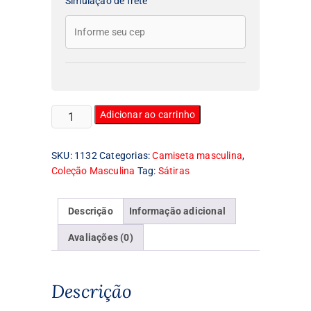
Simulação de frete
Camiseta
Adicionar ao carrinho
Masculina
Pudel
SKU:
1132
Categorias:
Camiseta masculina
,
quantidade
Coleção Masculina
Tag:
Sátiras
Descrição
Informação adicional
Avaliações (0)
Descrição