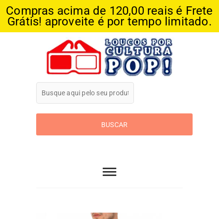
Compras acima de 120,00 reais é Frete
Grátis! aproveite é por tempo limitado.
Skip
to
content
Loucos Por
Cultura Pop