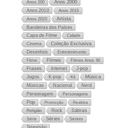
Anos 2000
Anos 200
Anos 2010
Anos 2015
Artista
Anos 2020
Bandeiras dos Países
Capa de Filme
Cidade
Coleção Exclusiva
Cinema
Desenhos
Entretenimento
Filmes
Filme
Filmes Anos 90
Frases
Internet
J-pop
Música
Jogos
K-pop
Kit
Nacional
Músicas
Nerd
Personagem
Personagens
Pop
Promoção
Realista
Sátiras
Rock
Religião
Séries
Sérires
Série
Televisão