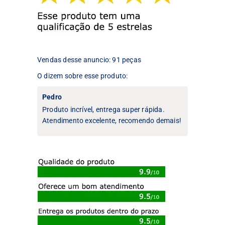
ser
ser
escolhidas
escolhidas
na
na
página
página
do
do
produto
produto
Vendas desse anuncio: 91 peças
O dizem sobre esse produto:
Pedro
Produto incrível, entrega super rápida.
Atendimento excelente, recomendo demais!