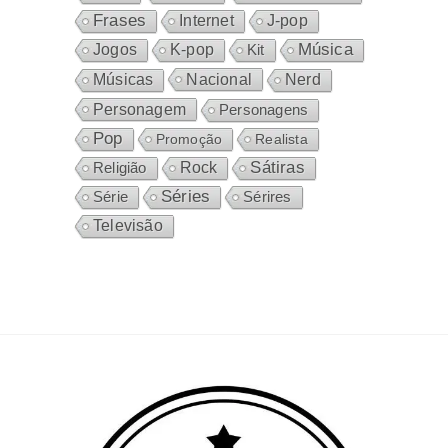
Frases
Internet
J-pop
Música
Jogos
K-pop
Kit
Nacional
Músicas
Nerd
Personagem
Personagens
Pop
Promoção
Realista
Sátiras
Rock
Religião
Séries
Sérires
Série
Televisão