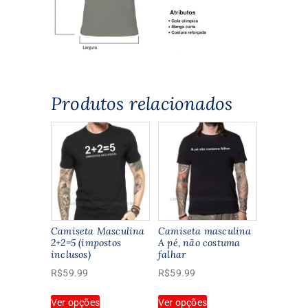
Produtos relacionados
Camiseta Masculina
Camiseta masculina
2+2=5 (impostos
A pé‚ não costuma
inclusos)
falhar
R$
59.99
R$
59.99
Este
Este
Ver opções
Ver opções
produto
produto