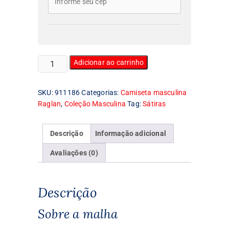
Camiseta
Adicionar ao carrinho
Masculina
Raglan
SKU:
911186
Categorias:
Camiseta masculina
Ranco
Raglan
,
Coleção Masculina
Tag:
Sátiras
Is
My
Religion
Descrição
Informação adicional
quantidade
Avaliações (0)
Descrição
Sobre a malha