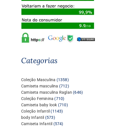
Categorias
1358
Coleção Masculina
1358
produtos
712
Camiseta masculina
712
produtos
646
Camiseta masculina Raglan
646
710
produtos
Coleção Feminina
710
produtos
710
Camiseta baby look
710
1143
produtos
Coleção Infantil
1143
573
produtos
body Infantil
573
produtos
574
Camiseta Infantil
574