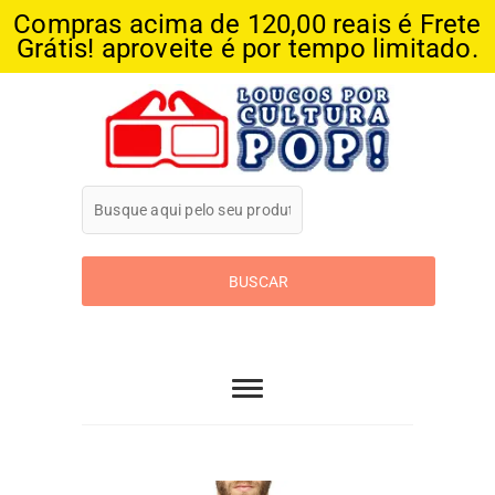
Compras acima de 120,00 reais é Frete
Grátis! aproveite é por tempo limitado.
Skip
to
content
Loucos Por
Cultura Pop