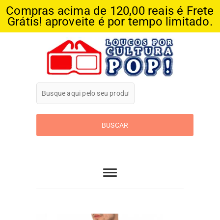
Compras acima de 120,00 reais é Frete
Grátis! aproveite é por tempo limitado.
Skip
to
content
Loucos Por
Cultura Pop