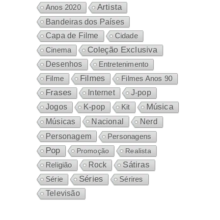
Artista
Anos 2020
Bandeiras dos Países
Capa de Filme
Cidade
Coleção Exclusiva
Cinema
Desenhos
Entretenimento
Filmes
Filme
Filmes Anos 90
Frases
Internet
J-pop
Música
Jogos
K-pop
Kit
Nacional
Músicas
Nerd
Personagem
Personagens
Pop
Promoção
Realista
Sátiras
Rock
Religião
Séries
Sérires
Série
Televisão