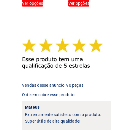
Ver opções
Ver opções
produto
produto
tem
tem
várias
várias
variantes.
variantes.
As
As
opções
opções
podem
podem
ser
ser
escolhidas
escolhidas
na
na
página
página
do
do
produto
produto
Vendas desse anuncio: 90 peças
O dizem sobre esse produto:
Mateus
Extremamente satisfeito com o produto.
Super útil e de alta qualidade!