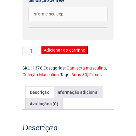
Simulação de frete
Camiseta
Adicionar ao carrinho
Masculina
Star
SKU:
1378
Categorias:
Camiseta masculina
,
Trek
Coleção Masculina
Tags:
Anos 80
,
Filmes
quantidade
Descrição
Informação adicional
Avaliações (0)
Descrição