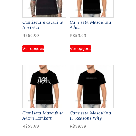
Camiseta masculina
Camiseta Masculina
Amarelo
Adele
R$
59.99
R$
59.99
Este
Este
Ver opções
Ver opções
produto
produto
tem
tem
várias
várias
variantes.
variantes.
As
As
opções
opções
podem
podem
ser
ser
escolhidas
escolhidas
na
na
Camiseta Masculina
Camiseta Masculina
página
página
Adam Lambert
13 Reasons Why
do
do
R$
59.99
R$
59.99
produto
produto
Este
Este