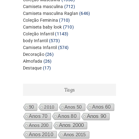
produtos
712
Camiseta masculina
712
produtos
646
Camiseta masculina Raglan
646
710
produtos
Coleção Feminina
710
produtos
710
Camiseta baby look
710
1143
produtos
Coleção Infantil
1143
573
produtos
body Infantil
573
produtos
574
Camiseta Infantil
574
26
produtos
Decoração
26
26
produtos
Almofada
26
17
produtos
Destaque
17
produtos
Tags
Anos 60
90
2010
Anos 50
Anos 80
Anos 90
Anos 70
Anos 2000
Anos 200
Anos 2010
Anos 2015