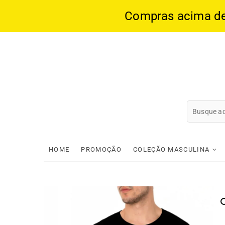
Compras acima de 1
Skip
to
content
HOME
PROMOÇÃO
COLEÇÃO MASCULINA