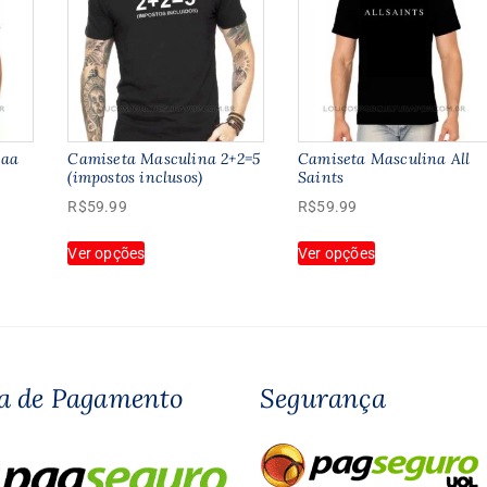
Aaa
Camiseta Masculina 2+2=5
Camiseta Masculina All
(impostos inclusos)
Saints
R$
59.99
R$
59.99
Este
Este
Ver opções
Ver opções
produto
produto
tem
tem
várias
várias
variantes.
variantes.
As
As
opções
opções
a de Pagamento
Segurança
podem
podem
ser
ser
escolhidas
escolhidas
na
na