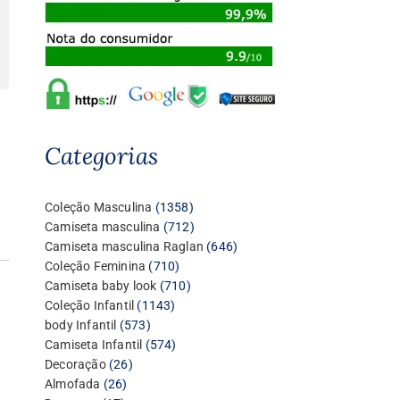
Categorias
1358
Coleção Masculina
1358
produtos
712
Camiseta masculina
712
produtos
646
Camiseta masculina Raglan
646
710
produtos
Coleção Feminina
710
produtos
710
Camiseta baby look
710
1143
produtos
Coleção Infantil
1143
573
produtos
body Infantil
573
produtos
574
Camiseta Infantil
574
26
produtos
Decoração
26
26
produtos
Almofada
26