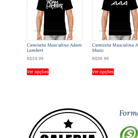
Camiseta Masculina Adam
Camiseta Masculina 
Lambert
Music
R$
59.99
R$
59.99
Este
Este
Ver opções
Ver opções
produto
produto
tem
tem
várias
várias
variantes.
variantes.
As
As
opções
opções
Form
podem
podem
ser
ser
escolhidas
escolhidas
na
na