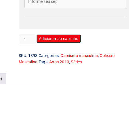
Camiseta
Adicionar ao carrinho
Masculina
Stranger
SKU:
1393
Categorias:
Camiseta masculina
,
Coleção
Things
Masculina
Tags:
Anos 2010
,
Séries
quantidade
0)