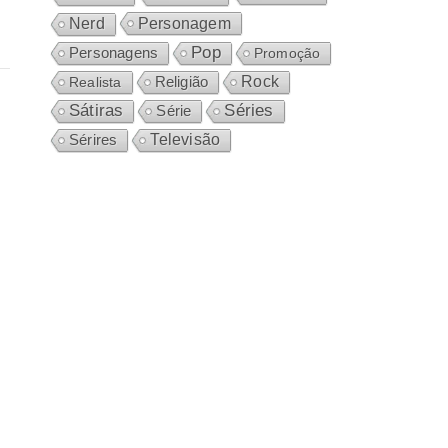
Personagem
Nerd
Pop
Personagens
Promoção
Rock
Realista
Religião
Sátiras
Séries
Série
Sérires
Televisão