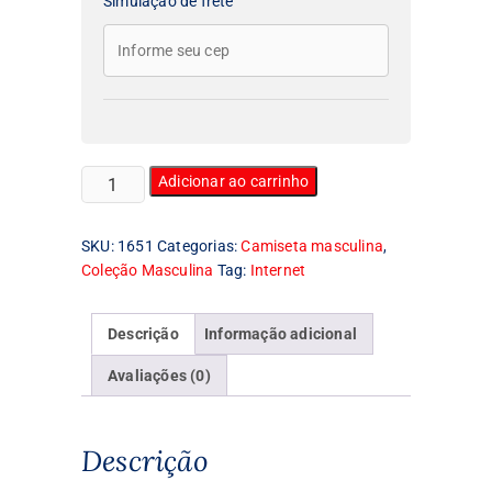
Simulação de frete
Camiseta
Adicionar ao carrinho
Masculina
Wordpress
SKU:
1651
Categorias:
Camiseta masculina
,
quantidade
Coleção Masculina
Tag:
Internet
Descrição
Informação adicional
Avaliações (0)
Descrição