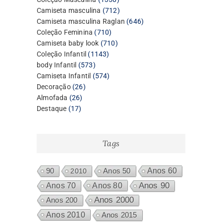
produtos
712
Camiseta masculina
712
produtos
646
Camiseta masculina Raglan
646
710
produtos
Coleção Feminina
710
produtos
710
Camiseta baby look
710
1143
produtos
Coleção Infantil
1143
573
produtos
body Infantil
573
produtos
574
Camiseta Infantil
574
26
produtos
Decoração
26
26
produtos
Almofada
26
17
produtos
Destaque
17
produtos
Tags
Anos 60
90
2010
Anos 50
Anos 80
Anos 90
Anos 70
Anos 2000
Anos 200
Anos 2010
Anos 2015