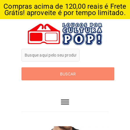
Compras acima de 120,00 reais é Frete
Grátis! aproveite é por tempo limitado.
Skip
to
content
Loucos Por
Cultura Pop