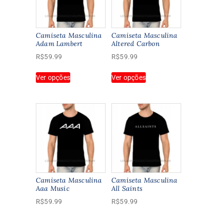
Camiseta Masculina
Camiseta Masculina
Adam Lambert
Altered Carbon
R$
59.99
R$
59.99
Este
Este
Ver opções
Ver opções
produto
produto
tem
tem
várias
várias
variantes.
variantes.
As
As
opções
opções
podem
podem
ser
ser
escolhidas
escolhidas
na
na
Camiseta Masculina
Camiseta Masculina
página
página
Aaa Music
All Saints
do
do
R$
59.99
R$
59.99
produto
produto
Este
Este