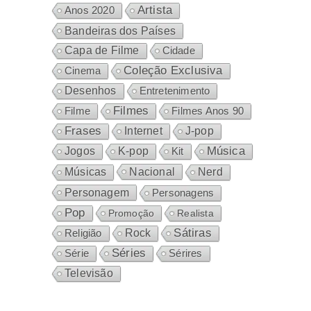
Artista
Anos 2020
Bandeiras dos Países
Capa de Filme
Cidade
Coleção Exclusiva
Cinema
Desenhos
Entretenimento
Filmes
Filme
Filmes Anos 90
Frases
Internet
J-pop
Música
Jogos
K-pop
Kit
Nacional
Músicas
Nerd
Personagem
Personagens
Pop
Promoção
Realista
Sátiras
Rock
Religião
Séries
Sérires
Série
Televisão