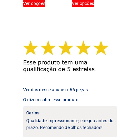
Ver opções
Ver opções
produto
produto
tem
tem
várias
várias
variantes.
variantes.
As
As
opções
opções
podem
podem
ser
ser
escolhidas
escolhidas
na
na
página
página
do
do
produto
produto
Vendas desse anuncio: 66 peças
O dizem sobre esse produto:
Carlos
Qualidade impressionante, chegou antes do
prazo. Recomendo de olhos fechados!